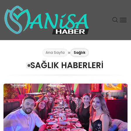
DÜNYA
Ana Sayfa
Sağlık
SAĞLIK HABERLERI
EĞITIM
EKONOMI
GÜNDEM
MAGAZIN
SIYASET