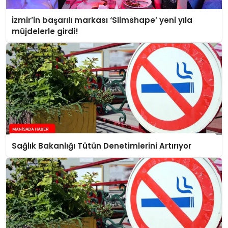
SPOR
İzmir’in başarılı markası ‘Slimshape’ yeni yıla
müjdelerle girdi!
TEKNOLOJI
YAŞAM
Sağlık Bakanlığı Tütün Denetimlerini Artırıyor