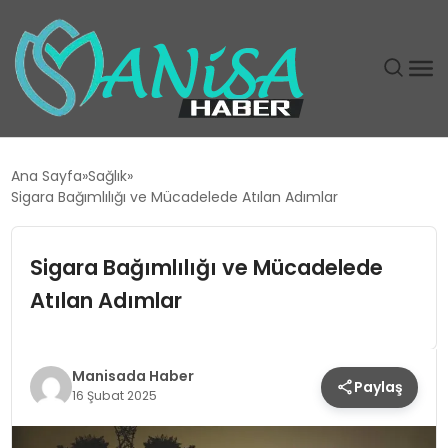
DÜNYA
Ana Sayfa
Sağlık
Sigara Bağımlılığı ve Mücadelede Atılan Adımlar
EĞITIM
Sigara Bağımlılığı ve Mücadelede
EKONOMI
Atılan Adımlar
GÜNDEM
MAGAZIN
Manisada Haber
Paylaş
16 Şubat 2025
SIYASET