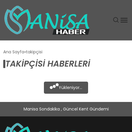
DÜNYA
Ana Sayfa
takipçisi
TAKIPÇISI HABERLERI
EĞITIM
EKONOMI
Yükleniyor...
GÜNDEM
Manisa Sondakika , Güncel Kent Gündemi
MAGAZIN
SIYASET