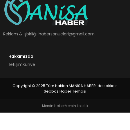
SPOR
TEKNOLOJI
Reklam & İşbirliği:
habersonuclari@gmail.com
YAŞAM
Hakkımızda
İletişim
Künye
Copyright © 2025 Tüm hakları MANİSA HABER 'de saklıdır.
Seobaz Haber Teması
Mersin Haber
Mersin Lojistik