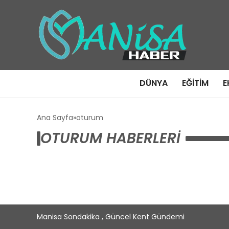
DÜNYA
EĞITIM
E
Ana Sayfa
oturum
OTURUM HABERLERI
Manisa Sondakika , Güncel Kent Gündemi