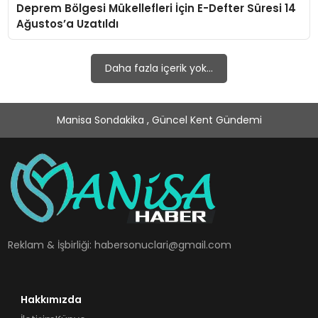
Deprem Bölgesi Mükellefleri İçin E-Defter Süresi 14
SPOR
Ağustos’a Uzatıldı
TEKNOLOJI
Daha fazla içerik yok...
YAŞAM
Manisa Sondakika , Güncel Kent Gündemi
Reklam & İşbirliği:
habersonuclari@gmail.com
Hakkımızda