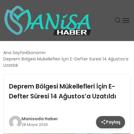
DÜNYA
Ana Sayfa
Ekonomi
Deprem Bölgesi Mükellefleri İçin E-Defter Süresi 14 Ağustos’a
EĞITIM
Uzatıldı
EKONOMI
Deprem Bölgesi Mükellefleri İçin E-
Defter Süresi 14 Ağustos’a Uzatıldı
GÜNDEM
MAGAZIN
Manisada Haber
Paylaş
28 Mayıs 2026
SIYASET