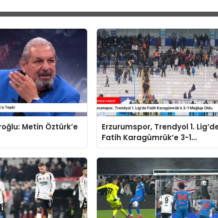
oğlu: Metin Öztürk’e
Erzurumspor, Trendyol 1. Lig’d
Fatih Karagümrük’e 3-1
Mağlup Oldu