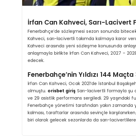
İrfan Can Kahveci, Sarı-Lacivert
Fenerbahçe’de sözleşmesi sezon sonunda bitecek 
Kahveci, sarı-lacivertli takımda kalmaya karar ver
Kahveci arasında yeni sözleşme konusunda anlaşma
anlaşmayla birlikte İrfan Can Kahveci, 2027 – 
edecek.
Fenerbahçe’nin Yıldızı 144 Maçta 
İrfan Can Kahveci, Ocak 2021’de İstanbul Başakşeh
olmuştu.
orisbet giriş
Sarı-lacivertli formayla şu
ve 29 asistlik performans sergiledi. 29 yaşındaki f
Fenerbahçe yönetimi tarafından yakın zamanda ya
kalması, taraftarlar arasında sevinçle karşılanırk
biri olarak gelecek sezonlarda da sarı-lacivertlile