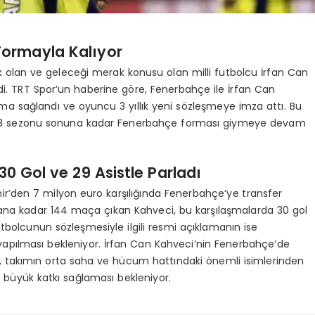
 Formayla Kalıyor
olan ve geleceği merak konusu olan milli futbolcu İrfan Can
di. TRT Spor’un haberine göre, Fenerbahçe ile İrfan Can
 sağlandı ve oyuncu 3 yıllık yeni sözleşmeye imza attı. Bu
2028 sezonu sonuna kadar Fenerbahçe forması giymeye devam
30 Gol ve 29 Asistle Parladı
ir’den 7 milyon euro karşılığında Fenerbahçe’ye transfer
 ana kadar 144 maça çıkan Kahveci, bu karşılaşmalarda 30 gol
utbolcunun sözleşmesiyle ilgili resmi açıklamanın ise
pılması bekleniyor. İrfan Can Kahveci’nin Fenerbahçe’de
en, takımın orta saha ve hücum hattındaki önemli isimlerinden
re büyük katkı sağlaması bekleniyor.