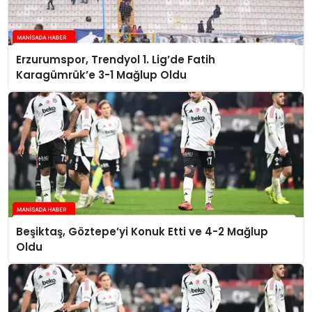
Erzurumspor, Trendyol 1. Lig’de Fatih
Karagümrük’e 3-1 Mağlup Oldu
Beşiktaş, Göztepe’yi Konuk Etti ve 4-2 Mağlup
Oldu