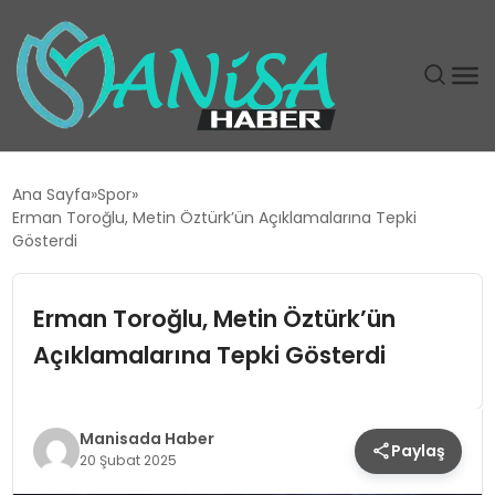
DÜNYA
Ana Sayfa
Spor
Erman Toroğlu, Metin Öztürk’ün Açıklamalarına Tepki
EĞITIM
Gösterdi
EKONOMI
Erman Toroğlu, Metin Öztürk’ün
Açıklamalarına Tepki Gösterdi
GÜNDEM
MAGAZIN
Manisada Haber
Paylaş
20 Şubat 2025
SIYASET