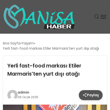
DÜNYA
Ana Sayfa
Yaşam
Yerli fast-food markası Etiler Marmaris’ten yurt dışı atağı
EĞITIM
Yerli fast-food markası Etiler
EKONOMI
Marmaris’ten yurt dışı atağı
GÜNDEM
MAGAZIN
admin
Paylaş
06 Ocak 2025
SIYASET