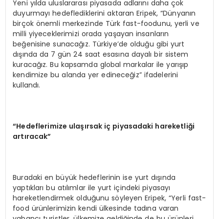
Yeni yılda uluslararası piyasada adlarını daha çok
duyurmayı hedeflediklerini aktaran Eripek, “Dünyanın
birçok önemli merkezinde Türk fast-foodunu, yerli ve
milli yiyeceklerimizi orada yaşayan insanların
beğenisine sunacağız. Türkiye’de olduğu gibi yurt
dışında da 7 gün 24 saat esasına dayalı bir sistem
kuracağız. Bu kapsamda global markalar ile yarışıp
kendimize bu alanda yer edineceğiz” ifadelerini
kullandı.
“Hedeflerimize ulaşırsak iç piyasadaki hareketliği
artıracak”
Buradaki en büyük hedeflerinin ise yurt dışında
yaptıkları bu atılımlar ile yurt içindeki piyasayı
hareketlendirmek olduğunu söyleyen Eripek, “Yerli fast-
food ürünlerimizin kendi ülkesinde tadına varan
yabancı turistler, ülkemize geldiğinde de bu ürünleri