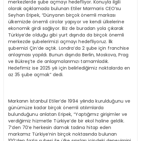
merkezlerde şube açmayı hedefliyor. Konuyla ilgili
olarak açıklamada bulunan Etiler Marmaris CEO’su
Seyhan Eripek, “Dünyanın birçok önemli markası
ülkemizde önemli cirolar yapıyor ve kendi ülkelerine
ekonomik girdi sağlıyor. Biz de buradan yola çıkarak
Türkiye’de olduğu gibi yurt dışında da birçok önemli
merkezde şubelerimizi açmayı hedefliyoruz. İlk
şubemizi Çin’de açtık. Londra’da 2 şube için franchise
anlaşması yapıldı. Bunun dışında Berlin, Moskova, Prag
ve Bükreş’te de anlaşmalarımızı tamamladık.
Hedefimiz ise 2025 yılı için belirlediğimiz noktalarda en
az 35 şube açmak” dedi.
Markanın İstanbul Etiler’de 1994 yılında kurulduğunu ve
günümüze kadar birçok önemli atılımlarda
bulunduğunu anlatan Eripek, “Yaptığımız girişimler ve
verdiğimiz hizmetle Türkiye’de bir ekol haline geldik.
7’den 70’e herkesin damak tadına hitap eden
markamız Türkiye’nin birçok noktasında bulunan
100’den fazla şubesi ile ülke sınırları içindeki deneyimini