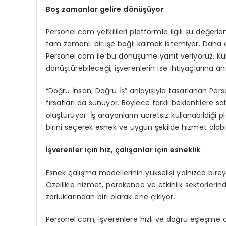
Boş zamanlar gelire dönüşüyor
Personel.com yetkilileri platformla ilgili şu değer
tam zamanlı bir işe bağlı kalmak istemiyor. Daha e
Personel.com ile bu dönüşüme yanıt veriyoruz. Kull
dönüştürebileceği, işverenlerin ise ihtiyaçlarına a
“Doğru İnsan, Doğru İş” anlayışıyla tasarlanan Pers
fırsatları da sunuyor. Böylece farklı beklentilere sa
oluşturuyor. İş arayanların ücretsiz kullanabildiği 
birini seçerek esnek ve uygun şekilde hizmet alabil
İşverenler iç
in hız, çalışanlar için esneklik
Esnek çalışma modellerinin yükselişi yalnızca bireyl
Özellikle hizmet, perakende ve etkinlik sektörlerind
zorluklarından biri olarak öne çıkıyor.
Personel.com, işverenlere hızlı ve doğru eşleşme ol