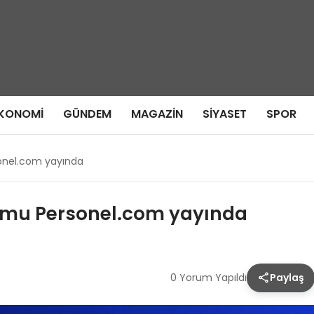
KONOMI
GÜNDEM
MAGAZIN
SIYASET
SPOR
sonel.com yayında
ormu Personel.com yayında
0 Yorum Yapıldı
Paylaş