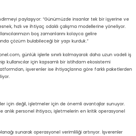
lendirmeyi paylaşıyor: “Günümüzde insanlar tek bir işyerine ve
snek, hızlı ve ihtiyaç odaklı çalışma modellerine yöneliyor.
anıcılarımızın boş zamanlarını kolayca gelire
nında çözüm bulabileceği bir yapı kurduk.”
onel.com, günlük işlerle sınırlı kalmayarak daha uzun vadeli iş
hip kullanıcılar için kapsamlı bir istihdam ekosistemi
platformdan, işverenler ise ihtiyaçlarına göre farklı paketlerden
iyor.
er için değil, işletmeler için de önemli avantajlar sunuyor.
e anlık personel ihtiyacı, işletmelerin en kritik operasyonel
anağı sunarak operasyonel verimliliği artırıyor. İşverenler