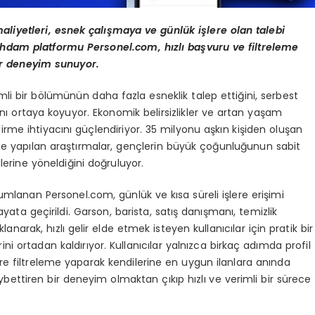
aliyetleri, esnek çalışmaya ve günlük işlere olan talebi
tihdam platformu Personel.com, hızlı başvuru ve filtreleme
 bir deneyim sunuyor.
mli bir bölümünün daha fazla esneklik talep ettiğini, serbest
ğını ortaya koyuyor. Ekonomik belirsizlikler ve artan yaşam
ndirme ihtiyacını güçlendiriyor. 35 milyonu aşkın kişiden oluşan
ine yapılan araştırmalar, gençlerin büyük çoğunluğunun sabit
rine yöneldiğini doğruluyor.
umlanan Personel.com, günlük ve kısa süreli işlere erişimi
hayata geçirildi. Garson, barista, satış danışmanı, temizlik
lanarak, hızlı gelir elde etmek isteyen kullanıcılar için pratik bir
 ortadan kaldırıyor. Kullanıcılar yalnızca birkaç adımda profil
öre filtreleme yaparak kendilerine en uygun ilanlara anında
bettiren bir deneyim olmaktan çıkıp hızlı ve verimli bir sürece