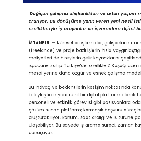
Değişen çalış
ma al
ışkanlıkları ve artan yaşam m
artırıyor. Bu dönüşüme yanıt veren yeni nesil is
özellikleriyle iş arayanlar ve işverenlere dijital
İSTANBUL —
Küresel araştırmalar, çalışanların öne
(freelance) ve proje bazlı işlerin hızla yaygınlaştı
maliyetleri de bireylerin gelir kaynaklarını çeşitle
işgücüne sahip Türkiye’de, özellikle Z Kuşağı üzer
mesai yerine daha özgür ve esnek çalışma modelle
Bu ihtiyaç ve beklentilerin kesişim noktasında kon
kolaylaştıran yeni nesil bir dijital platform olarak 
personeli ve etkinlik görevlisi gibi pozisyonlara odak
çözüm sunan platform; karmaşık başvuru süreçlerini
oluşturabiliyor, konum, saat aralığı ve iş türüne g
ulaşabiliyor. Bu sayede iş arama süreci, zaman kay
dönüşüyor.