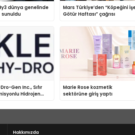
Hy3 dünya genelinde
Mars Türkiye’den “Köpeğini İş
a sunuldu
Götür Haftası” çağrısı
Dro-Gen Inc., Sıfır
Marie Rose kozmetik
isyonlu Hidrojen
sektörüne giriş yaptı
knolojisinde ISO ve
nleyici Onaylarını
Hakkımızda