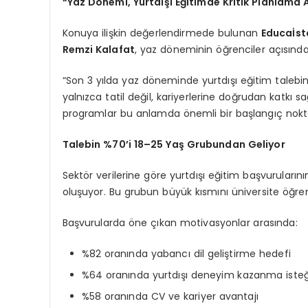
“Yaz Dönemi, Yurtdışı Eğitimde Kritik Planlama
Konuya ilişkin değerlendirmede bulunan
Educaİst
Remzi Kalafat
, yaz döneminin öğrenciler açısından
“Son 3 yılda yaz döneminde yurtdışı eğitim talebind
yalnızca tatil değil, kariyerlerine doğrudan katkı s
programlar bu anlamda önemli bir başlangıç nokta
Talebin %70’i 18–25 Yaş Grubundan Geliyor
Sektör verilerine göre yurtdışı eğitim başvurularını
oluşuyor. Bu grubun büyük kısmını üniversite öğren
Başvurularda öne çıkan motivasyonlar arasında:
%82 oranında yabancı dil geliştirme hedefi
%64 oranında yurtdışı deneyim kazanma isteğ
%58 oranında CV ve kariyer avantajı