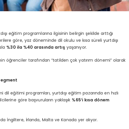
dışı eğitim programlarına ilgisinin belirgin şekilde arttığı
erilere göre, yaz döneminde dil okulu ve kısa süreli yurtdışı
asla
%30 ila %40 arasında artış
yaşanıyor.
n öğrenciler tarafından “tatilden çok yatırım dönemi” olarak
 Segment
dil eğitimi programları, yurtdışı eğitim pazarında en hızlı
cilerine göre başvuruların yaklaşık
%65’i kısa dönem
a İngiltere, İrlanda, Malta ve Kanada yer alıyor.