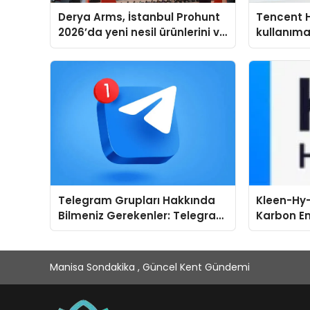
Derya Arms, İstanbul Prohunt
Tencent 
2026’da yeni nesil ürünlerini ve
kullanım
global marka vizyonunu
sergiledi
Telegram Grupları Hakkında
Kleen-Hy-
Bilmeniz Gerekenler: Telegram
Karbon Em
Kullanırken Topluluk Seçimini
Isıtma Te
Kolaylaştırın
TSSA Düze
Aldı
Manisa Sondakika , Güncel Kent Gündemi