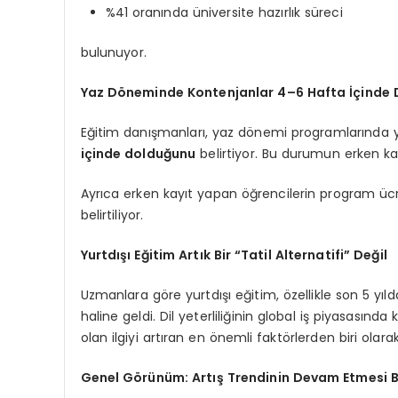
%41 oranında üniversite hazırlık süreci
bulunuyor.
Yaz Döneminde Kontenjanlar 4–6 Hafta İçinde D
Eğitim danışmanları, yaz dönemi programlarında y
içinde dolduğunu
belirtiyor. Bu durumun erken kay
Ayrıca erken kayıt yapan öğrencilerin program ü
belirtiliyor.
Yurtdışı Eğitim Artık Bir “Tatil Alternatifi” Değil
Uzmanlara göre yurtdışı eğitim, özellikle son 5 yıld
haline geldi. Dil yeterliliğinin global iş piyasasınd
olan ilgiyi artıran en önemli faktörlerden biri olarak
Genel Görünüm: Artış Trendinin Devam Etmesi B