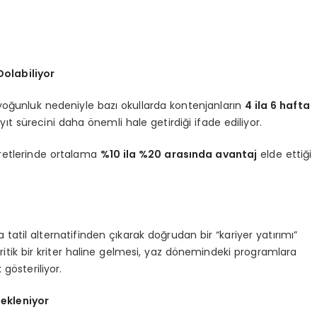
olabiliyor
oğunluk nedeniyle bazı okullarda kontenjanların
4 ila 6 hafta
ıt sürecini daha önemli hale getirdiği ifade ediliyor.
cretlerinde ortalama
%10 ila %20 arasında avantaj
elde ettiği
a tatil alternatifinden çıkarak doğrudan bir “kariyer yatırımı”
a kritik bir kriter haline gelmesi, yaz dönemindeki programlara
 gösteriliyor.
ekleniyor