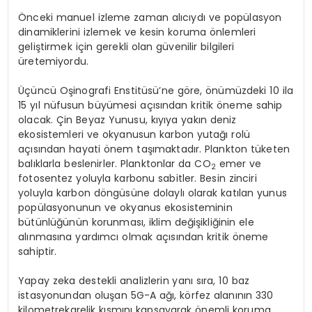
Önceki manuel izleme zaman alıcıydı ve popülasyon
dinamiklerini izlemek ve kesin koruma önlemleri
geliştirmek için gerekli olan güvenilir bilgileri
üretemiyordu.
Üçüncü Oşinografi Enstitüsü’ne göre, önümüzdeki 10 ila
15 yıl nüfusun büyümesi açısından kritik öneme sahip
olacak. Çin Beyaz Yunusu, kıyıya yakın deniz
ekosistemleri ve okyanusun karbon yutağı rolü
açısından hayati önem taşımaktadır. Plankton tüketen
balıklarla beslenirler. Planktonlar da CO
emer ve
2
fotosentez yoluyla karbonu sabitler. Besin zinciri
yoluyla karbon döngüsüne dolaylı olarak katılan yunus
popülasyonunun ve okyanus ekosisteminin
bütünlüğünün korunması, iklim değişikliğinin ele
alınmasına yardımcı olmak açısından kritik öneme
sahiptir.
Yapay zeka destekli analizlerin yanı sıra, 10 baz
istasyonundan oluşan 5G-A ağı, körfez alanının 330
kilometrekarelik kısmını kapsayarak önemli koruma