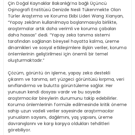
Çin Doğal Kaynaklar Bakanlığı’na bağlı Üçüncü
Oşinografi Enstitüsü Denizde Nesli Tükenmekte Olan
Türler Araştırma ve Koruma Ekibi Lideri Wang Xianyan,
“Yapay zekânın kullanılmaya başlanmasıyla birlikte,
araştırmalar artık daha verimli ve koruma çabaları
daha hassas” dedi. “Yapay zeka tanıma sistemi
tarafından sağlanan bireysel hayatta kalma, üreme
dinamikleri ve sosyal etkileşimlere ilişkin veriler, koruma
önlemlerinin geliştirilmesi için önemli bir temel
oluşturmaktadır.”
Çözüm, görüntü ön işleme, yapay zeka destekli
çıkarım ve tanıma, sırt yüzgeci görüntüsü kırpma, veri
sınıflandırma ve bulutta görüntüleme sağlar. Her
yunusun kendi dosyası vardır ve bu sayede
araştırmacılar bireylerin durumunu takip edebilirler.
Koruma önlemlerinin formüle edilmesinde kritik öneme
sahip uzun vadeli veriler sayesinde araştırmacılar
yunusların sayısını, dağılımını, yaş yapısını, üreme
davranışlarını ve karşı karşıya oldukları tehditleri
görebiliyor.