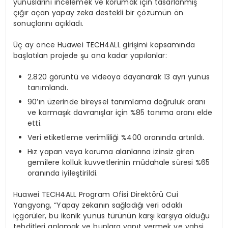
yunuslarını incelemek ve korumak için tasarlanmış
çığır açan yapay zeka destekli bir çözümün ön
sonuçlarını açıkladı.
Üç ay önce Huawei TECH4ALL girişimi kapsamında
başlatılan projede şu ana kadar yapılanlar:
2.820 görüntü ve videoya dayanarak 13 ayrı yunus
tanımlandı.
90’ın üzerinde bireysel tanımlama doğruluk oranı
ve karmaşık davranışlar için %85 tanıma oranı elde
etti.
Veri etiketleme verimliliği %400 oranında artırıldı.
Hız yapan veya koruma alanlarına izinsiz giren
gemilere kolluk kuvvetlerinin müdahale süresi %65
oranında iyileştirildi.
Huawei TECH4ALL Program Ofisi Direktörü Cui
Yangyang, “Yapay zekanın sağladığı veri odaklı
içgörüler, bu ikonik yunus türünün karşı karşıya olduğu
tehditleri anlamak ve bunlara yanıt vermek ve vahşi