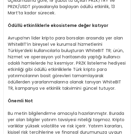
açıklamasına göre, 19 Şubat’ta açılan PRZK/TRY ve
PRZK/USDT piyasalarıyla başlayan ödüllü etkinlik, 13
Mart’ta kadar sürecek.
Ö
d
ü
ll
ü
etkinliklerle ekosisteme de
ğ
er kat
ı
yor
Avrupa’nın lider kripto para borsaları arasında yer alan
WhiteBIT’in bireysel ve kurumsal hizmetlerini
Türkiye’deki kullanıcılarla buluşturan WhiteBIT TR; ürün,
hizmet ve operasyon yol haritasında yaptığı kullanıcı
odaklı hamlelerde hız kesmiyor. PRZK listeleme hediyesi
etkinliği gibi ödüllü etkinliklerle Türk kripto para
yatırımcılarının basit görevleri tamamlayarak
ödüllerden yararlanmalarına olanak tanıyan WhiteBIT
TR, kampanya ve etkinlik takvimini güncel tutuyor.
Önemli Not
Bu metin bilgilendirme amacıyla hazırlanmıştır. Burada
yer alan bilgiler yatırım tavsiyesi niteliği taşımaz. Kripto
varlıklar yüksek volatilite ve risk içerir. Yatırım kararları,
kişisel risk tercihlerine ve finansal durumunuza uygun