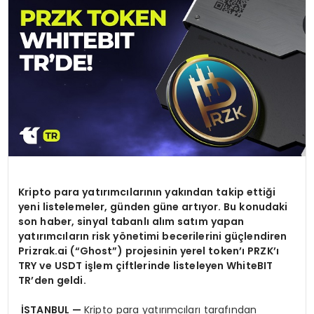
SPOR
TEKNOLOJI
YAŞAM
Kripto para yat
ı
r
ı
mc
ı
lar
ı
n
ı
n yak
ı
ndan takip etti
ğ
i
yeni listelemeler, g
ü
nden g
ü
ne art
ı
yor. Bu konudaki
son haber, sinyal tabanl
ı
al
ı
m sat
ı
m yapan
yat
ı
r
ı
mc
ı
lar
ı
n risk y
ö
netimi becerilerini g
üç
lendiren
Prizrak.ai (
“Ghost”
) projesinin yerel token
’ı
PRZK
’ı
TRY ve USDT i
ş
lem
ç
iftlerinde listeleyen WhiteBIT
TR
’
den geldi.
İ
STANBUL
—
Kripto para yatırımcıları tarafından