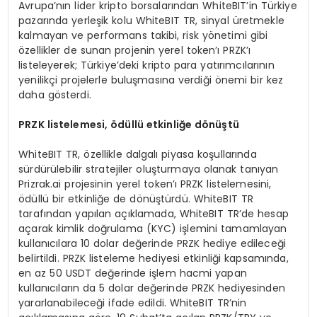
Avrupa’nın lider kripto borsalarından WhiteBIT’in Türkiye
pazarında yerleşik kolu WhiteBIT TR, sinyal üretmekle
kalmayan ve performans takibi, risk yönetimi gibi
özellikler de sunan projenin yerel token’ı PRZK’ı
listeleyerek; Türkiye’deki kripto para yatırımcılarının
yenilikçi projelerle buluşmasına verdiği önemi bir kez
daha gösterdi.
PRZK listelemesi,
ö
d
ü
ll
ü
etkinli
ğ
e d
ö
n
üş
t
ü
WhiteBIT TR, özellikle dalgalı piyasa koşullarında
sürdürülebilir stratejiler oluşturmaya olanak tanıyan
Prizrak.ai projesinin yerel token’ı PRZK listelemesini,
ödüllü bir etkinliğe de dönüştürdü. WhiteBIT TR
tarafından yapılan açıklamada, WhiteBIT TR’de hesap
açarak kimlik doğrulama (KYC) işlemini tamamlayan
kullanıcılara 10 dolar değerinde PRZK hediye edileceği
belirtildi. PRZK listeleme hediyesi etkinliği kapsamında,
en az 50 USDT değerinde işlem hacmi yapan
kullanıcıların da 5 dolar değerinde PRZK hediyesinden
yararlanabileceği ifade edildi. WhiteBIT TR’nin