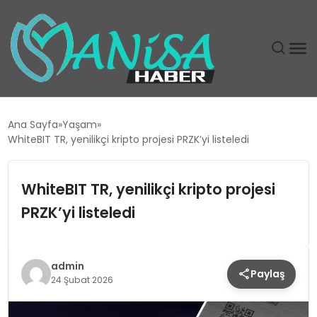
DÜNYA
Ana Sayfa
Yaşam
WhiteBIT TR, yenilikçi kripto projesi PRZK’yi listeledi
EĞITIM
WhiteBIT TR, yenilikçi kripto projesi
EKONOMI
PRZK’yi listeledi
GÜNDEM
MAGAZIN
admin
Paylaş
24 Şubat 2026
SIYASET