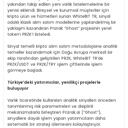
yakından takip edilen yeni varlık listelemelerine bir
yenisi eklendi. Bireysel ve kurumsal müşteriler için
kripto ürün ve hizmetleri sunan WhiteBIT TR, sinyal
odaklı klasik alım satım modellerine yapılandırılmış bir
yaklaşım kazandıran Prizrak “Ghost” projesinin yerel
token’ı PRZK’i listeledi.
Sinyal temelli kripto alım satım metodolojisine analitik
temeller kazandırmak için Doğu Avrupa merkezli bir
ekip tarafından geliştirilen PRZK, WhiteBIT TR’de
PRZK/USDT ve PRZK/TRY işlem çiftlerinde işlem
görmeye başladı.
T
ü
rkiye
’
deki yat
ı
r
ı
mc
ı
lar, yenilik
ç
i projelerle
bulu
ş
uyor
Varlık ticaretinde kullanılan analitik sinyalleri önceden
tanımlanmış risk parametreleri ve disiplinli
mekanizmalarla birleştiren Prizrak.ai (“Ghost”),
sinyallere dayalı işlem yapan yatırımcıların daha
sistematik bir strateji izlemesini kolaylaştırıyor.