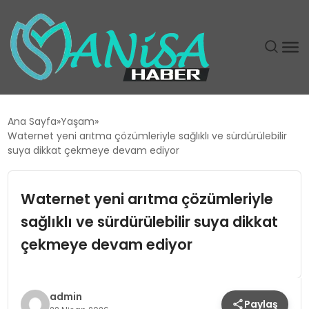
DÜNYA
Ana Sayfa
Yaşam
Waternet yeni arıtma çözümleriyle sağlıklı ve sürdürülebilir
EĞITIM
suya dikkat çekmeye devam ediyor
EKONOMI
Waternet yeni arıtma çözümleriyle
sağlıklı ve sürdürülebilir suya dikkat
GÜNDEM
çekmeye devam ediyor
MAGAZIN
SIYASET
admin
Paylaş