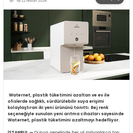
22 Nisan 2026
SPOR
TEKNOLOJI
YAŞAM
Waternet, plastik t
üketimini azaltan ve ev ile
ofislerde sağlıklı, sürdürülebilir suya erişimi
kolaylaştıran iki yeni ürününü tanıttı. Bej renk
seçeneğiyle sunulan yeni arıtma cihazları sayesinde
Waternet, plastik tüketimini azaltmayı hedefliyor.
İSTANBUL —
Dünya genelinde her yıl milyonlarca ton