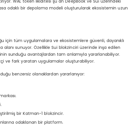
iriyor. WAL token likiditesi şu an DeepBook ve Sui üzerindeki
yasa odaklı bir depolama modeli oluşturularak ekosistemin uzun
ğu için tüm uygulamalara ve ekosistemlere güvenli, dayanıklı
alanı sunuyor. Özellikle Sui blokzinciri üzerinde inşa edilen
ğinin sunduğu avantajlardan tam anlamıyla yararlanabiliyor.
ikçi ve fark yaratan uygulamalar oluşturabiliyor.
nduğu benzersiz olanaklardan yararlanıyor:
markası.
.
irilmiş bir Katman-1 blokzincir.
nlarına odaklanan bir platform.