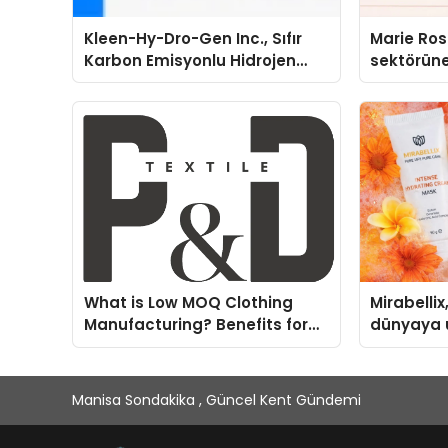
Kleen-Hy-Dro-Gen Inc., Sıfır
Marie Ro
Karbon Emisyonlu Hidrojen
sektörüne
Isıtma Teknolojisinde ISO ve
TSSA Düzenleyici Onaylarını
Aldı
What is Low MOQ Clothing
Mirabellix
Manufacturing? Benefits for
dünyaya 
Fashion Startups
büyümesi
Manisa Sondakika , Güncel Kent Gündemi