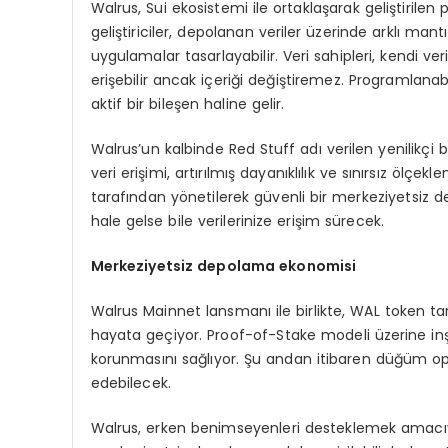
Walrus, Sui ekosistemi ile ortaklaşarak geliştirilen
geliştiriciler, depolanan veriler üzerinde arklı mant
uygulamalar tasarlayabilir. Veri sahipleri, kendi ver
erişebilir ancak içeriği değiştiremez. Programlanab
aktif bir bileşen haline gelir.
Walrus’un kalbinde Red Stuff adı verilen yenilikçi 
veri erişimi, artırılmış dayanıklılık ve sınırsız ölçe
tarafından yönetilerek güvenli bir merkeziyetsiz d
hale gelse bile verilerinize erişim sürecek.
Merkeziyetsiz depolama ekonomisi
Walrus Mainnet lansmanı ile birlikte, WAL token 
hayata geçiyor. Proof-of-Stake modeli üzerine in
korunmasını sağlıyor. Şu andan itibaren düğüm opera
edebilecek.
Walrus, erken benimseyenleri desteklemek amacıyla