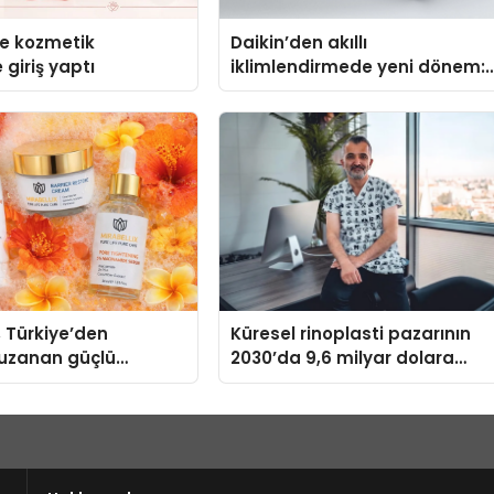
se kozmetik
Daikin’den akıllı
 giriş yaptı
iklimlendirmede yeni dönem:
Madoka Plus Türkiye’de
, Türkiye’den
Küresel rinoplasti pazarının
uzanan güçlü
2030’da 9,6 milyar dolara
ni sürdürüyor
ulaşması bekleniyor