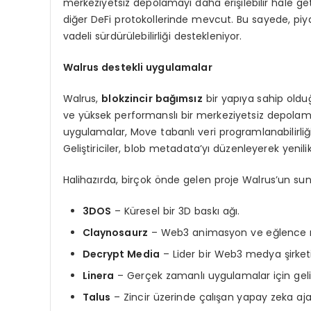
merkeziyetsiz depolamayı daha erişilebilir hale get
diğer DeFi protokollerinde mevcut. Bu sayede, pi
vadeli sürdürülebilirliği destekleniyor.
W
alrus
destekli uygulamalar
Walrus,
blokzincir bağımsız
bir yapıya sahip oldu
ve yüksek performanslı bir merkeziyetsiz depolama 
uygulamalar, Move tabanlı veri programlanabilirli
Geliştiriciler, blob metadata’yı düzenleyerek yenil
Halihazırda, birçok önde gelen proje Walrus’un su
3DOS
– Küresel bir 3D baskı ağı.
Claynosaurz
– Web3 animasyon ve eğlence 
Decrypt Media
– Lider bir Web3 medya şirketi
Linera
– Gerçek zamanlı uygulamalar için gelişt
Talus
– Zincir üzerinde çalışan yapay zeka aja