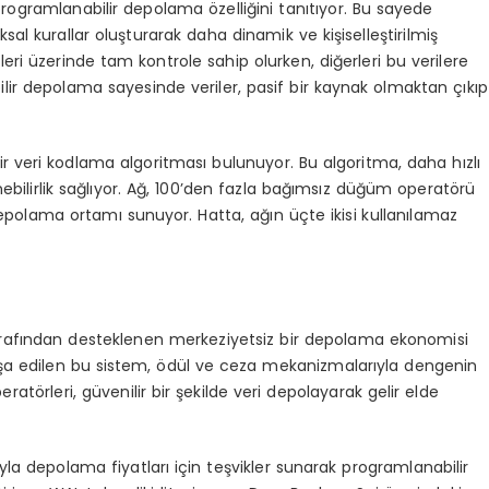
 programlanabilir depolama özelliğini tanıtıyor. Bu sayede
ıksal kurallar oluşturarak daha dinamik ve kişiselleştirilmiş
ileri üzerinde tam kontrole sahip olurken, diğerleri bu verilere
ilir depolama sayesinde veriler, pasif bir kaynak olmaktan çıkıp
bir veri kodlama algoritması bulunuyor. Bu algoritma, daha hızlı
klenebilirlik sağlıyor. Ağ, 100’den fazla bağımsız düğüm operatörü
epolama ortamı sunuyor. Hatta, ağın üçte ikisi kullanılamaz
tarafından desteklenen merkeziyetsiz bir depolama ekonomisi
şa edilen bu sistem, ödül ve ceza mekanizmalarıyla dengenin
törleri, güvenilir bir şekilde veri depolayarak gelir elde
 depolama fiyatları için teşvikler sunarak programlanabilir