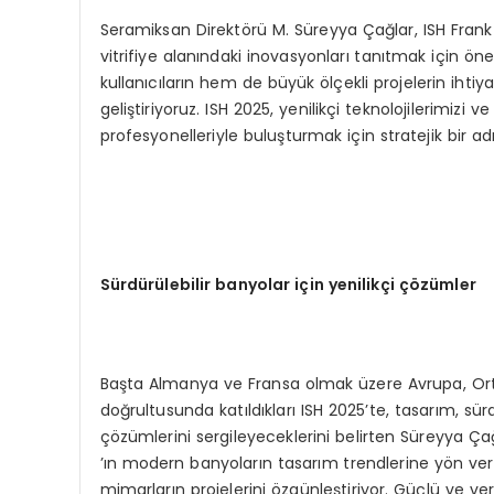
Seramiksan Direktörü M. Süreyya Çağlar, ISH Frankfu
vitrifiye alanındaki inovasyonları tanıtmak için öne
kullanıcıların hem de büyük ölçekli projelerin ihtiya
geliştiriyoruz. ISH 2025, yenilikçi teknolojilerimizi
profesyonelleriyle buluşturmak için stratejik bir a
Sürdürülebilir banyolar için yenilikçi çözümler
Başta Almanya ve Fransa olmak üzere Avrupa, Orta
doğrultusunda katıldıkları ISH 2025’te, tasarım, sürdür
çözümlerini sergileyeceklerini belirten Süreyya Çağ
’ın modern banyoların tasarım trendlerine yön ver
mimarların projelerini özgünleştiriyor. Güçlü ve ve