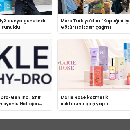
Hy3 dünya genelinde
Mars Türkiye’den “Köpeğini İş
a sunuldu
Götür Haftası” çağrısı
Dro-Gen Inc., Sıfır
Marie Rose kozmetik
isyonlu Hidrojen
sektörüne giriş yaptı
knolojisinde ISO ve
nleyici Onaylarını