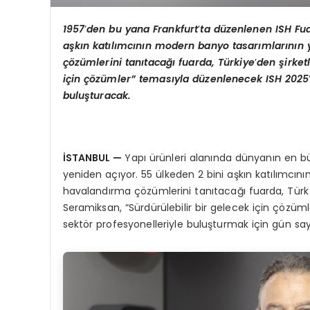
1957
’
den bu yana Frankfurt
’
ta d
üzenlenen ISH Fua
aşkın katılımcının modern banyo tasarımlarının y
çözümlerini tanıtacağı fuarda, Türkiye
’
den şirket
için çözümler”
temas
ıyla düzenlenecek ISH 2025
buluşturacak.
İSTANBUL
—
Yapı ürünleri alanında dünyanın en büy
yeniden açıyor. 55 ülkeden 2 bini aşkın katılımcını
havalandırma çözümlerini tanıtacağı fuarda, Türk şi
Seramiksan, “Sürdürülebilir bir gelecek için çözüm
sektör profesyonelleriyle buluşturmak için gün say