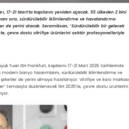
rı, 17-21 Mart
’
ta kapılarını yeniden açacak. 55 ülkeden 2 bini
anı sıra, sürdürülebilir iklimlendirme ve havalandı
rma
ler de yerini alacak. Seramiksan,
“
Sürdürülebilir bir gelecek
’
te, çevre dostu vitrifiye ürünlerini sekt
ö
r profesyonelleriyle
ük fuarı ISH Frankfurt, kapılarını 17-21 Mart 2025 tarihlerinde
n modern banyo tasarımlarını, sürdürülebilir iklimlendirme ve
rketler de yerini almaya hazırlanıyor. Vitrifiye ve karo markası
ler” temasıyla düzenlenecek ISH 2025’te, çevre dostu ürünlerini
ıyor.