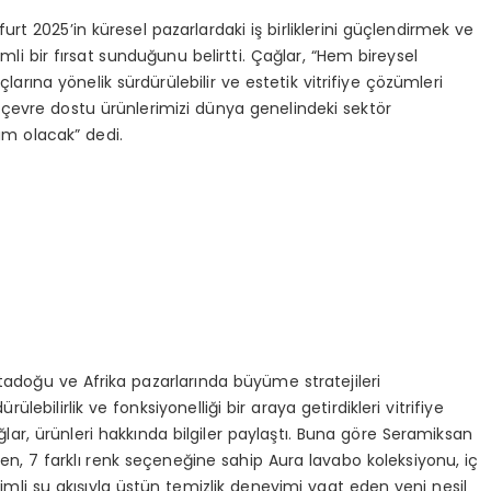
rt 2025’in küresel pazarlardaki iş birliklerini güçlendirmek ve
mli bir fırsat sunduğunu belirtti. Çağlar, “Hem bireysel
çlarına yönelik sürdürülebilir ve estetik vitrifiye çözümleri
 ve çevre dostu ürünlerimizi dünya genelindeki sektör
dım olacak” dedi.
doğu ve Afrika pazarlarında büyüme stratejileri
ülebilirlik ve fonksiyonelliği bir araya getirdikleri vitrifiye
lar, ürünleri hakkında bilgiler paylaştı. Buna göre Seramiksan
en, 7 farklı renk seçeneğine sahip Aura lavabo koleksiyonu, iç
rimli su akışıyla üstün temizlik deneyimi vaat eden yeni nesil