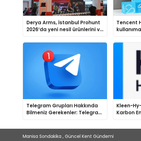
Derya Arms, İstanbul Prohunt
Tencent 
2026’da yeni nesil ürünlerini ve
kullanım
global marka vizyonunu
sergiledi
Telegram Grupları Hakkında
Kleen-Hy-
Bilmeniz Gerekenler: Telegram
Karbon Em
Kullanırken Topluluk Seçimini
Isıtma Te
Kolaylaştırın
TSSA Düze
Aldı
Manisa Sondakika , Güncel Kent Gündemi