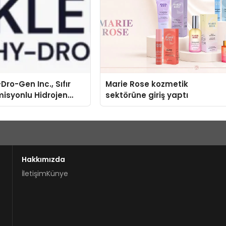
Dro-Gen Inc., Sıfır
Marie Rose kozmetik
isyonlu Hidrojen
sektörüne giriş yaptı
knolojisinde ISO ve
nleyici Onaylarını
Hakkımızda
İletişim
Künye