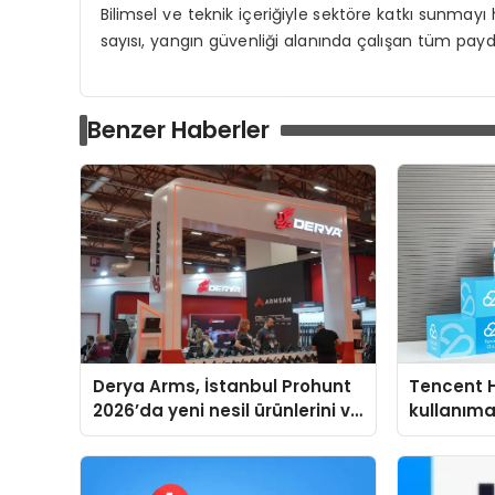
Bilimsel ve teknik içeriğiyle sektöre katkı sunmay
sayısı
, yangın güvenliği alanında çalışan tüm payda
Benzer Haberler
Derya Arms, İstanbul Prohunt
Tencent 
2026’da yeni nesil ürünlerini ve
kullanım
global marka vizyonunu
sergiledi