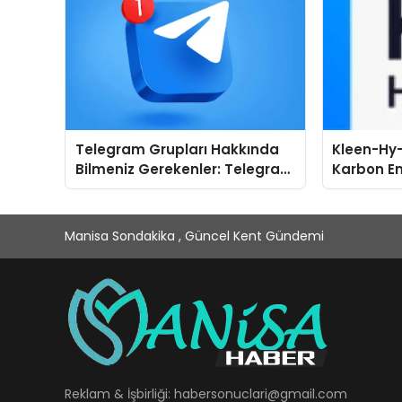
Telegram Grupları Hakkında
Kleen-Hy-
Bilmeniz Gerekenler: Telegram
Karbon Em
Kullanırken Topluluk Seçimini
Isıtma Te
Kolaylaştırın
TSSA Düze
Aldı
Manisa Sondakika , Güncel Kent Gündemi
Reklam & İşbirliği:
habersonuclari@gmail.com