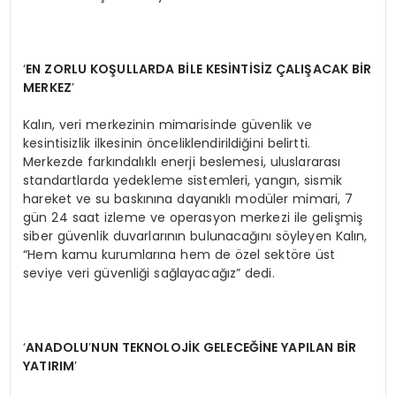
‘
EN ZORLU KO
ŞULLARDA Bİ
LE KES
İ
NT
İSİZ ÇALIŞACAK Bİ
R
MERKEZ
’
Kalın, veri merkezinin mimarisinde güvenlik ve
kesintisizlik ilkesinin önceliklendirildiğini belirtti.
Merkezde farkındalıklı enerji beslemesi, uluslararası
standartlarda yedekleme sistemleri, yangın, sismik
hareket ve su baskınına dayanıklı modüler mimari, 7
gün 24 saat izleme ve operasyon merkezi ile gelişmiş
siber güvenlik duvarlarının bulunacağını söyleyen Kalın,
“Hem kamu kurumlarına hem de özel sektöre üst
seviye veri güvenliği sağlayacağız” dedi.
‘
ANADOLU
’
NUN TEKNOLOJİ
K GELECE
ĞİNE YAPILAN BİR
YATIRIM
’