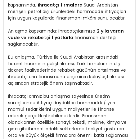
kapsamında,
ihracatçı firmalara
Suudi Arabistan
menşeili petrol dışı ürünlerdeki hammadde ihtiyaçları
için uygun koşullarda finansman imkânı sunulacaktır.
Anlaşma kapsamında; ihracatçılarımıza
2 yıla varan
vade ve rekabetçi fiyatlarla
finansman desteği
sağlanacaktır.
Bu anlaşma, Türkiye ile Suudi Arabistan arasındaki
ticaret hacminin geliştirilmesi, Türk firmalarının dış
ticaret faaliyetlerinde rekabet gücünün artırılması ve
ihracatçıların finansmana erişiminin kolaylaştırılması
açısından stratejik önem taşımaktadır.
İhracatçılarımız bu anlaşma sayesinde üretim
süreçlerinde ihtiyaç duydukları hammadde/ yarı
mamul tedariklerini uygun maliyetler ile finanse
ederek gerçekleştirebileceklerdir. Finansman
olanaklarının özellikle sanayi, tekstil, makine, kimya ve
gıda gibi ihracat odaklı sektörlerde faaliyet gösteren
orta ve büyük ölçekli firmalara önemli katkı sağlaması