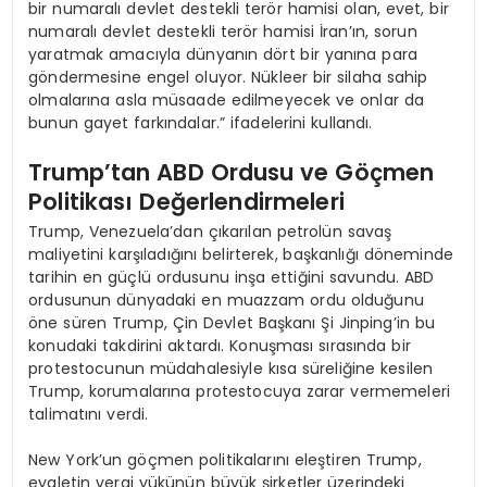
bir numaralı devlet destekli terör hamisi olan, evet, bir
numaralı devlet destekli terör hamisi İran’ın, sorun
yaratmak amacıyla dünyanın dört bir yanına para
göndermesine engel oluyor. Nükleer bir silaha sahip
olmalarına asla müsaade edilmeyecek ve onlar da
bunun gayet farkındalar.” ifadelerini kullandı.
Trump’tan ABD Ordusu ve Göçmen
Politikası Değerlendirmeleri
Trump, Venezuela’dan çıkarılan petrolün savaş
maliyetini karşıladığını belirterek, başkanlığı döneminde
tarihin en güçlü ordusunu inşa ettiğini savundu. ABD
ordusunun dünyadaki en muazzam ordu olduğunu
öne süren Trump, Çin Devlet Başkanı Şi Jinping’in bu
konudaki takdirini aktardı. Konuşması sırasında bir
protestocunun müdahalesiyle kısa süreliğine kesilen
Trump, korumalarına protestocuya zarar vermemeleri
talimatını verdi.
New York’un göçmen politikalarını eleştiren Trump,
eyaletin vergi yükünün büyük şirketler üzerindeki