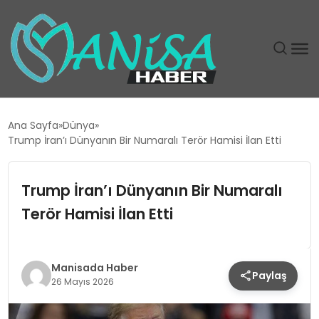
DÜNYA
Ana Sayfa
Dünya
Trump İran’ı Dünyanın Bir Numaralı Terör Hamisi İlan Etti
EĞITIM
Trump İran’ı Dünyanın Bir Numaralı
EKONOMI
Terör Hamisi İlan Etti
GÜNDEM
MAGAZIN
Manisada Haber
Paylaş
26 Mayıs 2026
SIYASET