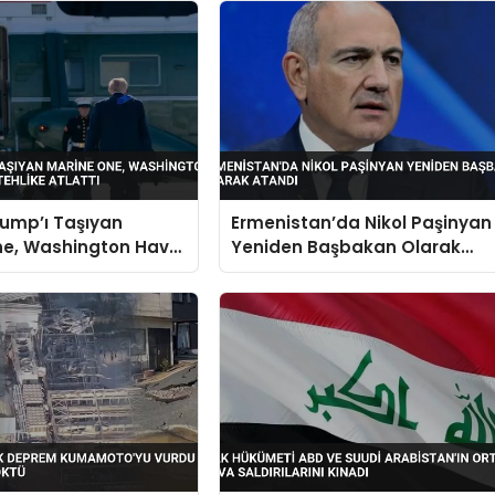
ump’ı Taşıyan
Ermenistan’da Nikol Paşinyan
ne, Washington Hava
Yeniden Başbakan Olarak
 Tehlike Atlattı
Atandı