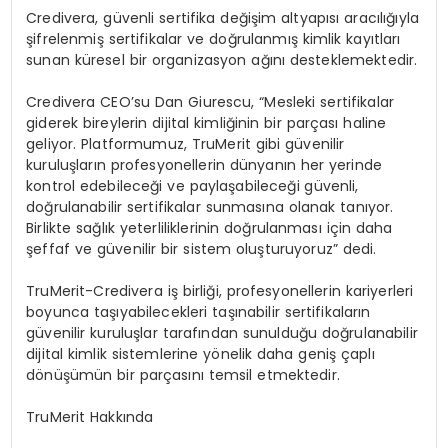
Credivera, g
ü
venli sertifika de
ğ
i
ş
im altyap
ı
s
ı
arac
ı
l
ığı
yla
ş
ifrelenmi
ş
sertifikalar ve do
ğ
rulanm
ış
kimlik kay
ı
tlar
ı
sunan k
ü
resel bir organizasyon a
ğı
n
ı
desteklemektedir.
Credivera CEO
’
su Dan Giurescu, “Mesleki sertifikalar
giderek bireylerin dijital kimli
ğ
inin bir par
ç
as
ı
haline
geliyor. Platformumuz, TruMerit gibi g
ü
venilir
kurulu
ş
lar
ı
n profesyonellerin d
ü
nyan
ı
n her yerinde
kontrol edebilece
ğ
i ve payla
ş
abilece
ğ
i g
ü
venli,
do
ğ
rulanabilir sertifikalar sunmas
ı
na olanak tan
ı
yor.
Birlikte sa
ğ
l
ı
k yeterliliklerinin do
ğ
rulanmas
ı
i
ç
in daha
ş
effaf ve g
ü
venilir bir sistem olu
ş
turuyoruz” dedi.
TruMerit-Credivera i
ş
birli
ğ
i, profesyonellerin kariyerleri
boyunca ta
şı
yabilecekleri ta
şı
nabilir sertifikalar
ı
n
g
ü
venilir kurulu
ş
lar taraf
ı
ndan sunuldu
ğ
u do
ğ
rulanabilir
dijital kimlik sistemlerine y
ö
nelik daha geni
ş ç
apl
ı
d
ö
n
üşü
m
ü
n bir par
ç
as
ı
n
ı
temsil etmektedir.
TruMerit Hakk
ı
nda