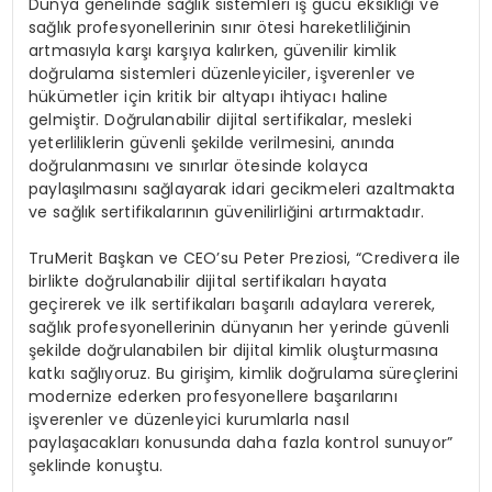
D
ü
nya genelinde sa
ğ
l
ı
k sistemleri i
ş
g
ü
c
ü
eksikli
ğ
i ve
sa
ğ
l
ı
k profesyonellerinin s
ı
n
ı
r
ö
tesi hareketlili
ğ
inin
artmas
ı
yla kar
şı
kar
şı
ya kal
ı
rken, g
ü
venilir kimlik
do
ğ
rulama sistemleri d
ü
zenleyiciler, i
ş
verenler ve
h
ü
k
ü
metler i
ç
in kritik bir altyap
ı
ihtiyac
ı
haline
gelmi
ş
tir. Do
ğ
rulanabilir dijital sertifikalar, mesleki
yeterliliklerin g
ü
venli
ş
ekilde verilmesini, an
ı
nda
do
ğ
rulanmas
ı
n
ı
ve s
ı
n
ı
rlar
ö
tesinde kolayca
payla
şı
lmas
ı
n
ı
sa
ğ
layarak idari gecikmeleri azaltmakta
ve sa
ğ
l
ı
k sertifikalar
ı
n
ı
n g
ü
venilirli
ğ
ini art
ı
rmaktad
ı
r.
TruMerit Ba
ş
kan ve CEO
’
su Peter Preziosi, “Credivera ile
birlikte do
ğ
rulanabilir dijital sertifikalar
ı
hayata
ge
ç
irerek ve ilk sertifikalar
ı
ba
ş
ar
ı
l
ı
adaylara vererek,
sa
ğ
l
ı
k profesyonellerinin d
ü
nyan
ı
n her yerinde g
ü
venli
ş
ekilde do
ğ
rulanabilen bir dijital kimlik olu
ş
turmas
ı
na
katk
ı
sa
ğ
l
ı
yoruz. Bu giri
ş
im, kimlik do
ğ
rulama s
ü
re
ç
lerini
modernize ederken profesyonellere ba
ş
ar
ı
lar
ı
n
ı
i
ş
verenler ve d
ü
zenleyici kurumlarla nas
ı
l
payla
ş
acaklar
ı
konusunda daha fazla kontrol sunuyor”
ş
eklinde konu
ş
tu.