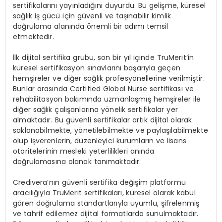
sertifikalar
ı
n
ı
yay
ı
nlad
ığı
n
ı
duyurdu. Bu geli
ş
me, k
ü
resel
sa
ğ
l
ı
k i
ş
g
ü
c
ü
i
ç
in g
ü
venli ve ta
şı
nabilir kimlik
do
ğ
rulama alan
ı
nda
ö
nemli bir ad
ı
m
ı
temsil
etmektedir.
İ
lk dijital sertifika grubu, son bir y
ı
l i
ç
inde TruMerit
’
in
k
ü
resel sertifikasyon s
ı
navlar
ı
n
ı
ba
ş
ar
ı
yla ge
ç
en
hem
ş
ireler ve di
ğ
er sa
ğ
l
ı
k profesyonellerine verilmi
ş
tir.
Bunlar aras
ı
nda
Certified Global Nurse sertifikas
ı
ve
rehabilitasyon bak
ı
m
ı
nda uzmanla
ş
m
ış
hem
ş
ireler ile
di
ğ
er sa
ğ
l
ı
k
ç
al
ış
anlar
ı
na y
ö
nelik sertifikalar yer
almaktad
ı
r. Bu g
ü
venli sertifikalar art
ı
k dijital olarak
saklanabilmekte, y
ö
netilebilmekte ve payla
şı
labilmekte
olup i
ş
verenlerin, d
ü
zenleyici kurumlar
ı
n ve lisans
otoritelerinin mesleki yeterlilikleri an
ı
nda
do
ğ
rulamas
ı
na olanak tan
ı
maktad
ı
r.
Credivera
’
n
ı
n g
ü
venli sertifika de
ğ
i
ş
im platformu
arac
ı
l
ığı
yla TruMerit sertifikalar
ı
, k
ü
resel olarak kabul
g
ö
ren do
ğ
rulama standartlar
ı
yla uyumlu,
ş
ifrelenmi
ş
ve tahrif edilemez dijital formatlarda sunulmaktad
ı
r.