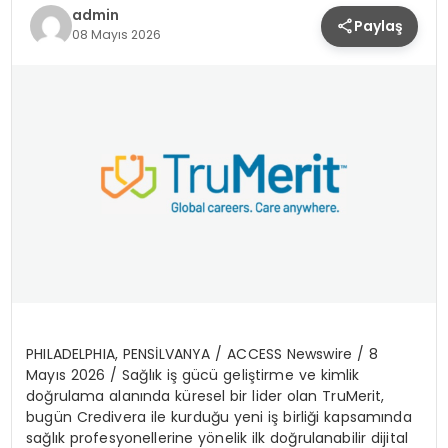
admin
Paylaş
SPOR
08 Mayıs 2026
TEKNOLOJI
YAŞAM
PHILADELPHIA, PENS
İ
LVANYA /
ACCESS Newswire
/ 8
May
ı
s 2026 /
Sa
ğ
l
ı
k i
ş
g
ü
c
ü
geli
ş
tirme ve kimlik
do
ğ
rulama alan
ı
nda k
ü
resel bir lider olan TruMerit,
bug
ü
n Credivera ile kurdu
ğ
u yeni i
ş
birli
ğ
i kapsam
ı
nda
sa
ğ
l
ı
k profesyonellerine y
ö
nelik ilk do
ğ
rulanabilir dijital