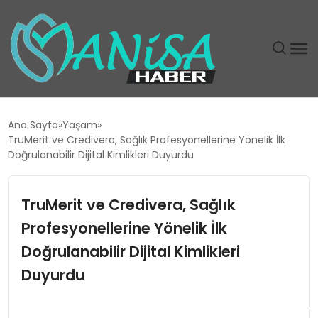
DÜNYA
Ana Sayfa
Yaşam
TruMerit ve Credivera, Sağlık Profesyonellerine Yönelik İlk
EĞITIM
Doğrulanabilir Dijital Kimlikleri Duyurdu
EKONOMI
TruMerit ve Credivera, Sağlık
Profesyonellerine Yönelik İlk
GÜNDEM
Doğrulanabilir Dijital Kimlikleri
MAGAZIN
Duyurdu
SIYASET