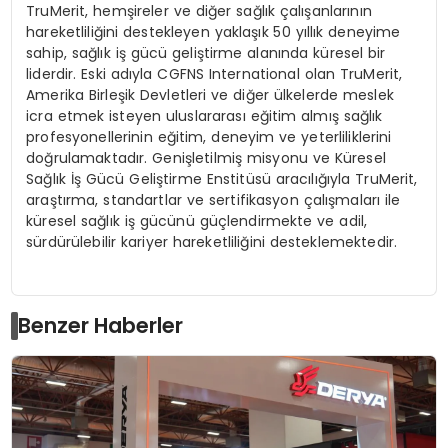
TruMerit, hem
ş
ireler ve di
ğ
er sa
ğ
l
ı
k
ç
al
ış
anlar
ı
n
ı
n
hareketlili
ğ
ini destekleyen yakla
şı
k 50 y
ı
ll
ı
k deneyime
sahip, sa
ğ
l
ı
k i
ş
g
ü
c
ü
geli
ş
tirme alan
ı
nda k
ü
resel bir
liderdir. Eski ad
ı
yla CGFNS International olan TruMerit,
Amerika Birle
ş
ik Devletleri ve di
ğ
er
ü
lkelerde meslek
icra etmek isteyen uluslararas
ı
e
ğ
itim alm
ış
sa
ğ
l
ı
k
profesyonellerinin e
ğ
itim, deneyim ve yeterliliklerini
do
ğ
rulamaktad
ı
r. Geni
ş
letilmi
ş
misyonu ve K
ü
resel
Sa
ğ
l
ı
k
İş
G
ü
c
ü
Geli
ş
tirme Enstit
ü
s
ü
arac
ı
l
ığı
yla TruMerit,
ara
ş
t
ı
rma, standartlar ve sertifikasyon
ç
al
ış
malar
ı
ile
k
ü
resel sa
ğ
l
ı
k i
ş
g
ü
c
ü
n
ü
g
üç
lendirmekte ve adil,
s
ü
rd
ü
r
ü
lebilir kariyer hareketlili
ğ
ini desteklemektedir.
Benzer Haberler