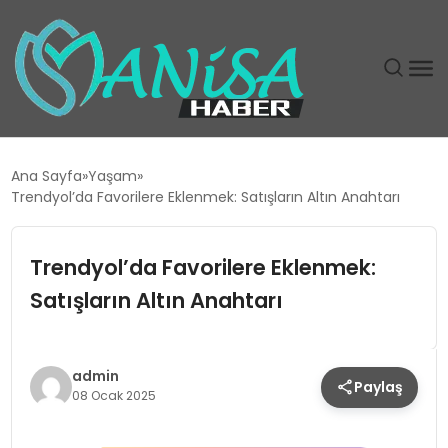
DÜNYA
Ana Sayfa
Yaşam
Trendyol’da Favorilere Eklenmek: Satışların Altın Anahtarı
EĞITIM
Trendyol’da Favorilere Eklenmek:
EKONOMI
Satışların Altın Anahtarı
GÜNDEM
MAGAZIN
admin
Paylaş
08 Ocak 2025
SIYASET