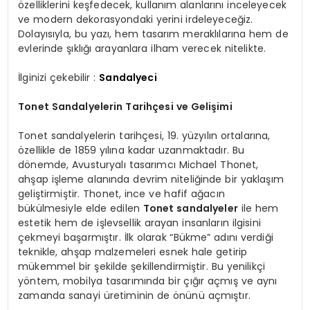
özelliklerini keşfedecek, kullanım alanlarını inceleyecek
ve modern dekorasyondaki yerini irdeleyeceğiz.
Dolayısıyla, bu yazı, hem tasarım meraklılarına hem de
evlerinde şıklığı arayanlara ilham verecek nitelikte.
İlginizi çekebilir :
Sandalyeci
Tonet Sandalyelerin Tarihçesi ve Gelişimi
Tonet sandalyelerin tarihçesi, 19. yüzyılın ortalarına,
özellikle de 1859 yılına kadar uzanmaktadır. Bu
dönemde, Avusturyalı tasarımcı Michael Thonet,
ahşap işleme alanında devrim niteliğinde bir yaklaşım
geliştirmiştir. Thonet, ince ve hafif ağacın
bükülmesiyle elde edilen
Tonet sandalyeler
ile hem
estetik hem de işlevsellik arayan insanların ilgisini
çekmeyi başarmıştır. İlk olarak “Bükme” adını verdiği
teknikle, ahşap malzemeleri esnek hale getirip
mükemmel bir şekilde şekillendirmiştir. Bu yenilikçi
yöntem, mobilya tasarımında bir çığır açmış ve aynı
zamanda sanayi üretiminin de önünü açmıştır.