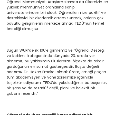
Öğrenci Memnuniyeti Araştırmalarında da ülkemizin en
yüksek memnuniyet oranlarına sahip
üniversitelerinden biri olduk. Öğrencilerimize pozitif ve
destekleyici bir akademik ortam sunmak, onların çok
boyutlu gelişimlerini merkeze almak, TEDÜ’nün temel
önceliği olmuştur.
Bugün WURI’de ilk 100’e girmemiz ve ‘Öğrenci Desteği
ve Katılımı’ kategorisinde dünyada 23. sırada yer
almamız, bu yaklaşımın uluslararası ölçekte de takdir
gördüğünün en somut göstergesidir. Başta değerli
hocamız Dr. Hakan Emekci olmak üzere, emeği geçen
tüm akademisyen ve yöneticilerimize içtenlikle
teşekkür ediyorum. TEDÜ’de yakaladığımız bu başarılar,
bir şans ya da tesadüf değil, planlı ve kolektif bir
çabanın eseridir.”
Öğrenci odaklı en prestijli kategorilerden biri