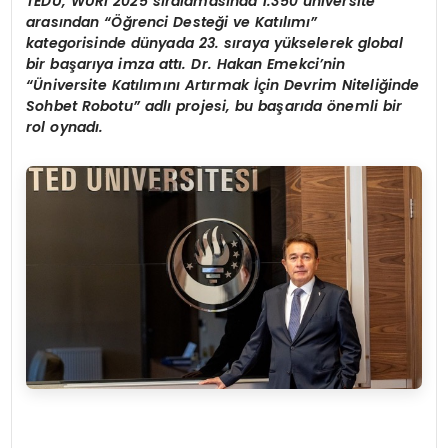
TEDÜ, WURI 2025 sıralamasında 1.350 üniversite
arasından “Öğrenci Desteği ve Katılımı”
kategorisinde dünyada 23. sıraya yükselerek global
bir başarıya imza attı. Dr. Hakan Emekci
’
nin
“Ü
niversite Katılımını
Art
ırmak İçin Devrim Niteliğinde
Sohbet Robotu” adlı projesi, bu başarı
da
önemli bir
rol oynadı.