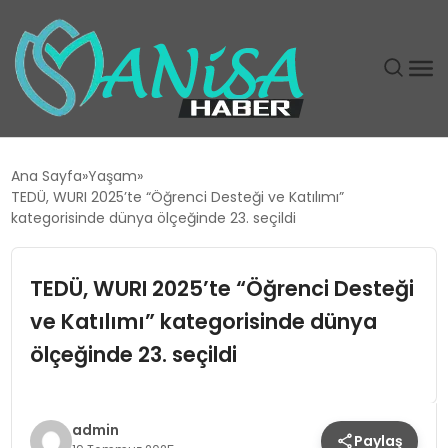
DÜNYA
Ana Sayfa
Yaşam
TEDÜ, WURI 2025’te “Öğrenci Desteği ve Katılımı”
EĞITIM
kategorisinde dünya ölçeğinde 23. seçildi
EKONOMI
TEDÜ, WURI 2025’te “Öğrenci Desteği
ve Katılımı” kategorisinde dünya
GÜNDEM
ölçeğinde 23. seçildi
MAGAZIN
SIYASET
admin
Paylaş