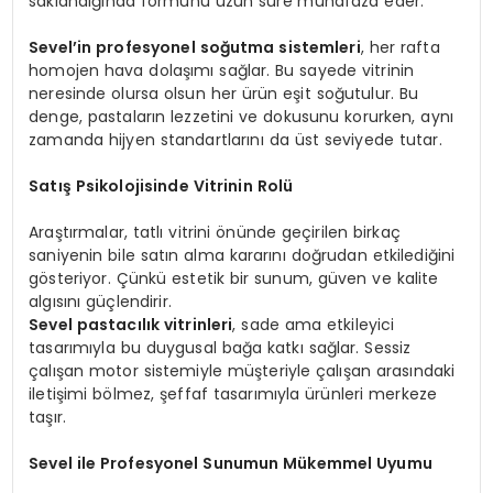
saklandığında formunu uzun süre muhafaza eder.
Sevel’in profesyonel soğutma sistemleri
, her rafta
homojen hava dolaşımı sağlar. Bu sayede vitrinin
neresinde olursa olsun her ürün eşit soğutulur. Bu
denge, pastaların lezzetini ve dokusunu korurken, aynı
zamanda hijyen standartlarını da üst seviyede tutar.
Satış Psikolojisinde Vitrinin Rolü
Araştırmalar, tatlı vitrini önünde geçirilen birkaç
saniyenin bile satın alma kararını doğrudan etkilediğini
gösteriyor. Çünkü estetik bir sunum, güven ve kalite
algısını güçlendirir.
Sevel pastacılık vitrinleri
, sade ama etkileyici
tasarımıyla bu duygusal bağa katkı sağlar. Sessiz
çalışan motor sistemiyle müşteriyle çalışan arasındaki
iletişimi bölmez, şeffaf tasarımıyla ürünleri merkeze
taşır.
Sevel ile Profesyonel Sunumun Mükemmel Uyumu