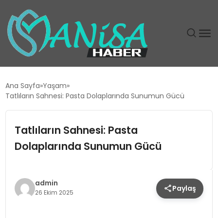
DÜNYA
Ana Sayfa
Yaşam
Tatlıların Sahnesi: Pasta Dolaplarında Sunumun Gücü
EĞITIM
Tatlıların Sahnesi: Pasta
EKONOMI
Dolaplarında Sunumun Gücü
GÜNDEM
MAGAZIN
admin
Paylaş
26 Ekim 2025
SIYASET