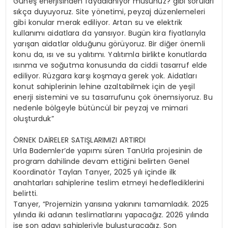
Güneş enerjisinden faydalanıyor musunuz? gibi soruları
sıkça duyuyoruz. Site yönetimi, peyzaj düzenlemeleri
gibi konular merak ediliyor. Artan su ve elektrik
kullanımı aidatlara da yansıyor. Bugün kira fiyatlarıyla
yarışan aidatlar olduğunu görüyoruz. Bir diğer önemli
konu da, ısı ve su yalıtımı. Yalıtımla birlikte konutlarda
ısınma ve soğutma konusunda da ciddi tasarruf elde
ediliyor. Rüzgara karşı koşmaya gerek yok. Aidatları
konut sahiplerinin lehine azaltabilmek için de yeşil
enerji sistemini ve su tasarrufunu çok önemsiyoruz. Bu
nedenle bölgeyle bütüncül bir peyzaj ve mimari
oluşturduk”
ÖRNEK DAİRELER SATIŞLARIMIZI ARTIRDI
Urla Bademler’de yapımı süren TanUrla projesinin de
program dahilinde devam ettiğini belirten Genel
Koordinatör Taylan Tanyer, 2025 yılı içinde ilk
anahtarları sahiplerine teslim etmeyi hedeflediklerini
belirtti.
Tanyer, “Projemizin yarısına yakınını tamamladık. 2025
yılında iki adanın teslimatlarını yapacağız. 2026 yılında
ise son adayı sahipleriyle buluşturacağız. Son