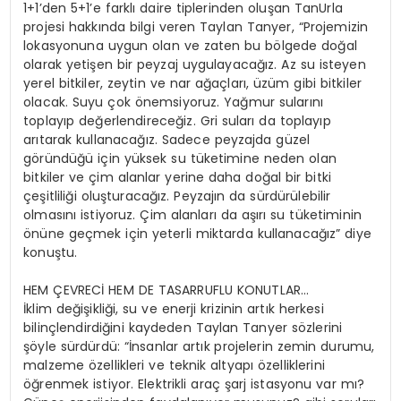
1+1’den 5+1’e farklı daire tiplerinden oluşan TanUrla
projesi hakkında bilgi veren Taylan Tanyer, “Projemizin
lokasyonuna uygun olan ve zaten bu bölgede doğal
olarak yetişen bir peyzaj uygulayacağız. Az su isteyen
yerel bitkiler, zeytin ve nar ağaçları, üzüm gibi bitkiler
olacak. Suyu çok önemsiyoruz. Yağmur sularını
toplayıp değerlendireceğiz. Gri suları da toplayıp
arıtarak kullanacağız. Sadece peyzajda güzel
göründüğü için yüksek su tüketimine neden olan
bitkiler ve çim alanlar yerine daha doğal bir bitki
çeşitliliği oluşturacağız. Peyzajın da sürdürülebilir
olmasını istiyoruz. Çim alanları da aşırı su tüketiminin
önüne geçmek için yeterli miktarda kullanacağız” diye
konuştu.
HEM ÇEVRECİ HEM DE TASARRUFLU KONUTLAR…
İklim değişikliği, su ve enerji krizinin artık herkesi
bilinçlendirdiğini kaydeden Taylan Tanyer sözlerini
şöyle sürdürdü: “İnsanlar artık projelerin zemin durumu,
malzeme özellikleri ve teknik altyapı özelliklerini
öğrenmek istiyor. Elektrikli araç şarj istasyonu var mı?