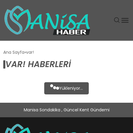
DÜNYA
Ana Sayfa
var!
VAR! HABERLERI
EĞITIM
EKONOMI
Yükleniyor...
GÜNDEM
Manisa Sondakika , Güncel Kent Gündemi
MAGAZIN
SIYASET