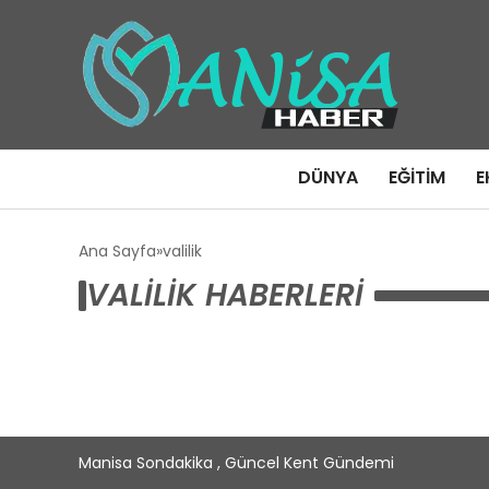
DÜNYA
EĞITIM
E
Ana Sayfa
valilik
VALILIK HABERLERI
Manisa Sondakika , Güncel Kent Gündemi