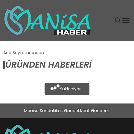
DÜNYA
Ana Sayfa
üründen
ÜRÜNDEN HABERLERI
EĞITIM
EKONOMI
Yükleniyor...
GÜNDEM
Manisa Sondakika , Güncel Kent Gündemi
MAGAZIN
SIYASET