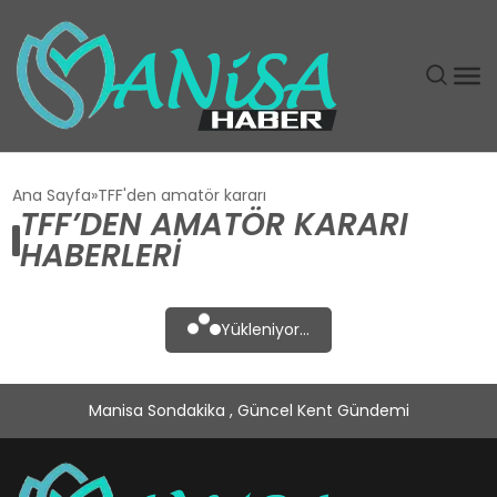
DÜNYA
Ana Sayfa
TFF'den amatör kararı
TFF’DEN AMATÖR KARARI
EĞITIM
HABERLERI
EKONOMI
Yükleniyor...
GÜNDEM
Manisa Sondakika , Güncel Kent Gündemi
MAGAZIN
SIYASET