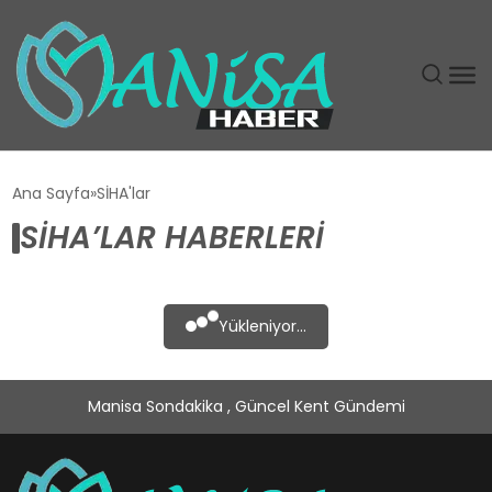
DÜNYA
Ana Sayfa
SİHA'lar
SİHA’LAR HABERLERI
EĞITIM
EKONOMI
Yükleniyor...
GÜNDEM
Manisa Sondakika , Güncel Kent Gündemi
MAGAZIN
SIYASET