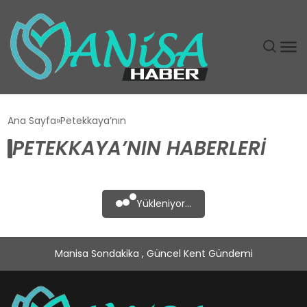
DÜNYA
Ana Sayfa
Petekkaya’nın
PETEKKAYA’NIN HABERLERI
EĞITIM
EKONOMI
Yükleniyor...
GÜNDEM
Manisa Sondakika , Güncel Kent Gündemi
MAGAZIN
SIYASET