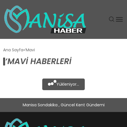
DÜNYA
Ana Sayfa
‘Mavi
‘MAVI HABERLERI
EĞITIM
EKONOMI
Yükleniyor...
GÜNDEM
Manisa Sondakika , Güncel Kent Gündemi
MAGAZIN
SIYASET