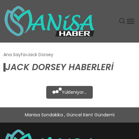
DÜNYA
Ana Sayfa
Jack Dorsey
JACK DORSEY HABERLERI
EĞITIM
EKONOMI
Yükleniyor...
GÜNDEM
Manisa Sondakika , Güncel Kent Gündemi
MAGAZIN
SIYASET