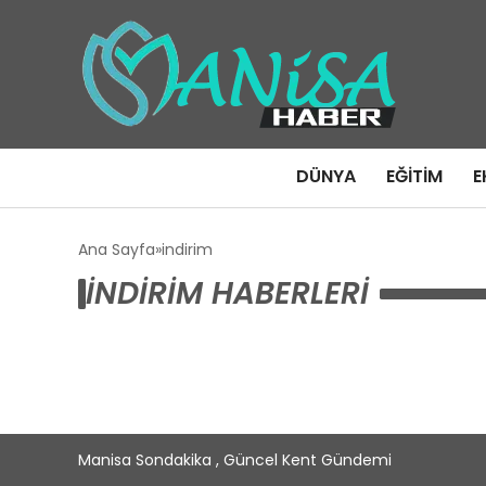
DÜNYA
EĞITIM
E
Ana Sayfa
indirim
INDIRIM HABERLERI
Manisa Sondakika , Güncel Kent Gündemi