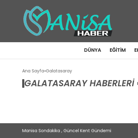
DÜNYA
EĞITIM
E
Ana Sayfa
Galatasaray
GALATASARAY HABERLERI
Manisa Sondakika , Güncel Kent Gündemi