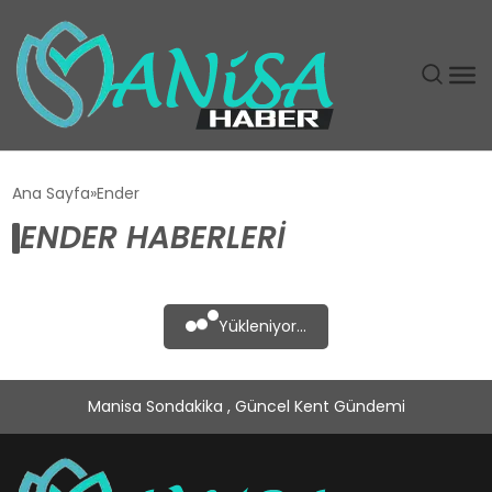
DÜNYA
Ana Sayfa
Ender
ENDER HABERLERI
EĞITIM
EKONOMI
Yükleniyor...
GÜNDEM
Manisa Sondakika , Güncel Kent Gündemi
MAGAZIN
SIYASET