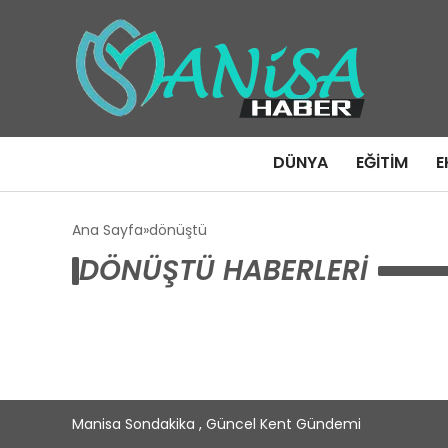
DÜNYA
EĞITIM
E
Ana Sayfa
dönüştü
DÖNÜŞTÜ HABERLERI
Manisa Sondakika , Güncel Kent Gündemi