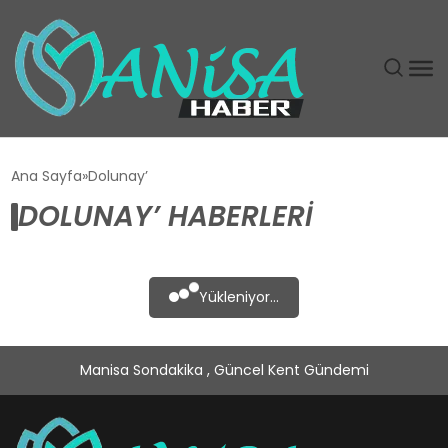
DÜNYA
Ana Sayfa
Dolunay’
DOLUNAY’ HABERLERI
EĞITIM
EKONOMI
Yükleniyor...
GÜNDEM
Manisa Sondakika , Güncel Kent Gündemi
MAGAZIN
SIYASET