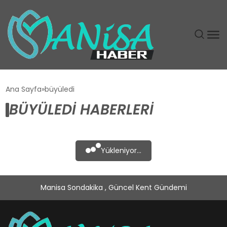
DÜNYA
Ana Sayfa
büyüledi
BÜYÜLEDI HABERLERI
EĞITIM
EKONOMI
Yükleniyor...
GÜNDEM
Manisa Sondakika , Güncel Kent Gündemi
MAGAZIN
SIYASET