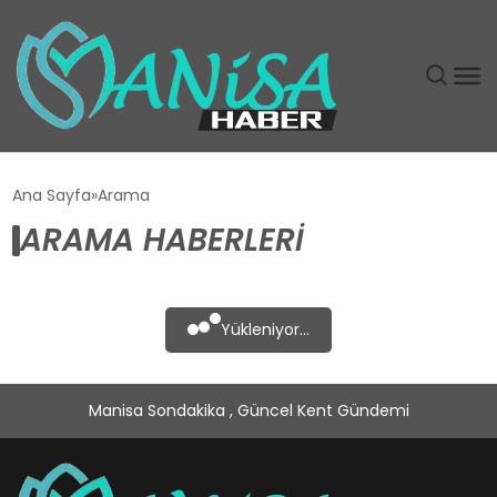
DÜNYA
Ana Sayfa
Arama
ARAMA HABERLERI
EĞITIM
EKONOMI
Yükleniyor...
GÜNDEM
Manisa Sondakika , Güncel Kent Gündemi
MAGAZIN
SIYASET