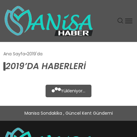
DÜNYA
Ana Sayfa
2019'da
2019’DA HABERLERI
EĞITIM
EKONOMI
Yükleniyor...
GÜNDEM
Manisa Sondakika , Güncel Kent Gündemi
MAGAZIN
SIYASET