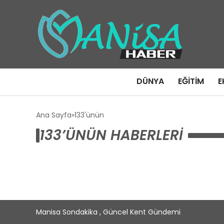
DÜNYA
EĞITIM
E
Ana Sayfa
133'ünün
133’ÜNÜN HABERLERI
Manisa Sondakika , Güncel Kent Gündemi