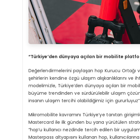
“
T
ü
rkiye
’
den d
ü
nyaya a
çı
lan bir mobilite platf
Değerlendirmelerini paylaşan hop Kurucu Ortağı ve
şehirlerin kendine özgü ulaşım alışkanlıklarını ve i
modelimizle, Türkiye’den dünyaya açılan bir mobil
büyüme trendinden ve sürdürülebilir ulaşım çözüm
insanın ulaşım tercihi olabildiğimiz için gururluyuz”
Mikromobilite kavramını Türkiye’ye tanıtan girişi
Mastercard ile ilk günden bu yana yürütülen strate
“hop’u kullanıcı nezdinde tercih edilen bir uygu
Masterpass altyapısını kullanan hop, kullanıcıların