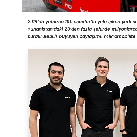
2019
’
da yaln
ı
zca 100 scooter’la yola
çı
kan yerli s
Yunanistan
’
daki 20
’
den fazla
ş
ehirde milyonlarca
sü
rd
ü
r
ü
lebilir b
ü
y
ü
yen payla
şı
ml
ı
mikromobilite 