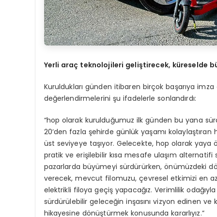
Yerli ara
ç
teknolojileri geli
ş
tirecek, k
ü
reselde b
Kuruldukları günden itibaren birçok başarıya imz
değerlendirmelerini şu ifadelerle sonlandırdı:
“hop olarak kurulduğumuz ilk günden bu yana sürdürü
20’den fazla şehirde günlük yaşamı kolaylaştıran 
üst seviyeye taşıyor. Gelecekte, hop olarak yaya ön
pratik ve erişilebilir kısa mesafe ulaşım altern
pazarlarda büyümeyi sürdürürken, önümüzdeki döne
verecek, mevcut filomuzu, çevresel etkimizi en az
elektrikli filoya geçiş yapacağız. Verimlilik odağı
sürdürülebilir geleceğin inşasını vizyon edinen ve
hikayesine dönüştürmek konusunda kararlıyız.”