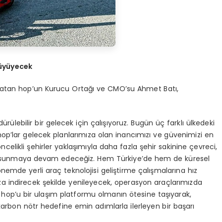
ü
y
ü
yecek
a atan hop’un Kurucu Ortağı ve CMO’su Ahmet Batı,
lebilir bir gelecek için çalışıyoruz. Bugün üç farklı ülkedeki
hop’lar gelecek planlarımıza olan inancımızı ve güvenimizi en
celikli şehirler yaklaşımıyla daha fazla şehir sakinine çevreci,
atifi sunmaya devam edeceğiz. Hem Türkiye’de hem de küresel
mde yerli araç teknolojisi geliştirme çalışmalarına hız
a indirecek şekilde yenileyecek, operasyon araçlarımızda
yla hop’u bir ulaşım platformu olmanın ötesine taşıyarak,
 karbon nötr hedefine emin adımlarla ilerleyen bir başarı