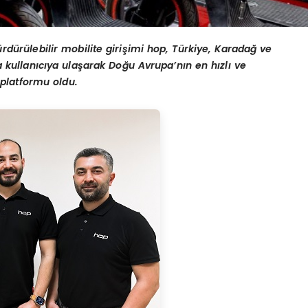
ü
rd
ü
r
ü
lebilir mobilite giri
ş
imi hop, T
ü
rkiye, Karada
ğ
ve
 kullan
ı
c
ı
ya ula
ş
arak Do
ğ
u Avrupa’n
ı
n en h
ı
zl
ı ve
platformu oldu.