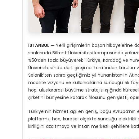
İ
STANBUL
—
Yerli girişimlerin başarı hikayelerine 
sonlarında Bilkent Üniversitesi kampüsünde yalnızca
%50’den fazla büyüyerek Türkiye, Karadağ ve Yunani
Üniversitesi’nde dört girişimci tarafından kurulan
Selanik’ten sonra geçtiğimiz yıl Yunanistan’ın Atin
mobilite vizyonu ve kullanıcılarına sunduğu ek fa
hop, uluslararası büyüme stratejisi ışığında kürese
şirketini bünyesine katarak filosunu genişletti, opera
Türkiye’nin hizmet ağı en geniş, Doğu Avrupa’nın e
platformu hop, küresel ölçekte sunduğu elektrikli
kirliliğini azaltmaya ve insan merkezli şehirlere 