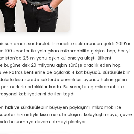
dair son örnek, sürdürülebilir mobilite sektöründen geldi. 2019’un
 100 scooter ile yola çıkan mikromobilite girişimi hop, her yıl
stan’da 2,5 milyonu aşkın kullanıcıya ulaştı. Bilkent
 ve bugüne dek 20 milyonu aşkın sürüşe aracılık eden hop,
a ve Patras kentlerine de açılarak 4 kat büyüdü. Sürdürülebilir
ydalarla kısa sürede sektörde önemli bir oyuncu haline gelen
l partnerlerle ortaklıklar kurdu. Bu süreçte üç mikromobilite
syonel kabiliyetlerini de ileri taşıdı.
n hızlı ve sürdürülebilir büyüyen paylaşımlı mikromobilite
 scooter hizmetiyle kısa mesafe ulaşımı kolaylaştırmaya, çevre
katkıda bulunmaya devam etmeyi planlıyor.