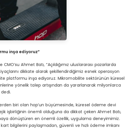
ormu in
ş
a ediyoruz
”
 CMO’su Ahmet Batı, “Açıldığımız uluslararası pazarlarda
htiyaçlarını dikkate alarak şekillendirdiğimiz esnek operasyon
ite platformu inşa ediyoruz. Mikromobilite sektörünün küresel
lerine yönelik talep artışından da yararlanarak milyonlarca
 dedi.
mlerden biri olan hop’un büyümesinde, küresel ödeme devi
jik işbirliğinin önemli olduğuna da dikkat çeken Ahmet Batı,
lamaya dönüştüren en önemli özellik, uygulama deneyimimiz.
a kart bilgilerini paylaşmadan, güvenli ve hızlı ödeme imkanı