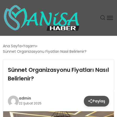
DÜNYA
Ana Sayfa
Yaşam
Sünnet Organizasyonu Fiyatları Nasıl Belirlenir?
EĞITIM
Sünnet Organizasyonu Fiyatları Nasıl
EKONOMI
Belirlenir?
GÜNDEM
MAGAZIN
admin
Paylaş
22 Şubat 2025
SIYASET