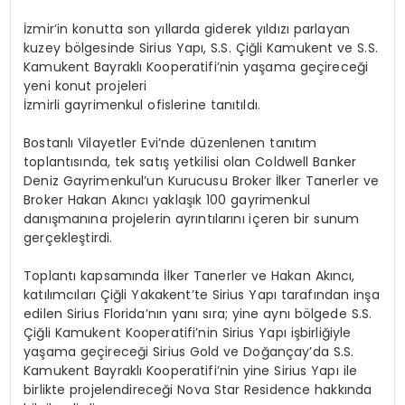
İzmir’in konutta son yıllarda giderek yıldızı parlayan
kuzey bölgesinde Sirius Yapı, S.S. Çiğli Kamukent ve S.S.
Kamukent Bayraklı Kooperatifi’nin yaşama geçireceği
yeni konut projeleri
İzmirli gayrimenkul ofislerine tanıtıldı.
Bostanlı Vilayetler Evi’nde düzenlenen tanıtım
toplantısında, tek satış yetkilisi olan Coldwell Banker
Deniz Gayrimenkul’un Kurucusu Broker İlker Tanerler ve
Broker Hakan Akıncı yaklaşık 100 gayrimenkul
danışmanına projelerin ayrıntılarını içeren bir sunum
gerçekleştirdi.
Toplantı kapsamında İlker Tanerler ve Hakan Akıncı,
katılımcıları Çiğli Yakakent’te Sirius Yapı tarafından inşa
edilen Sirius Florida’nın yanı sıra; yine aynı bölgede S.S.
Çiğli Kamukent Kooperatifi’nin Sirius Yapı işbirliğiyle
yaşama geçireceği Sirius Gold ve Doğançay’da S.S.
Kamukent Bayraklı Kooperatifi’nin yine Sirius Yapı ile
birlikte projelendireceği Nova Star Residence hakkında