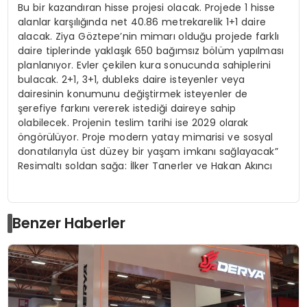
Bu bir kazandıran hisse projesi olacak. Projede 1 hisse
alanlar karşılığında net 40.86 metrekarelik 1+1 daire
alacak. Ziya Göztepe’nin mimarı olduğu projede farklı
daire tiplerinde yaklaşık 650 bağımsız bölüm yapılması
planlanıyor. Evler çekilen kura sonucunda sahiplerini
bulacak. 2+1, 3+1, dubleks daire isteyenler veya
dairesinin konumunu değiştirmek isteyenler de
şerefiye farkını vererek istediği daireye sahip
olabilecek. Projenin teslim tarihi ise 2029 olarak
öngörülüyor. Proje modern yatay mimarisi ve sosyal
donatılarıyla üst düzey bir yaşam imkanı sağlayacak”
Resimaltı soldan sağa: İlker Tanerler ve Hakan Akıncı
Benzer Haberler