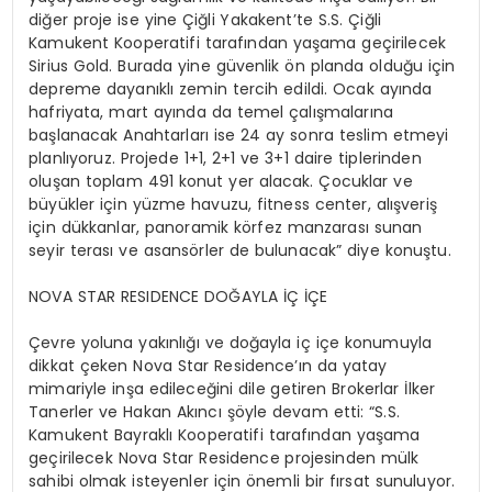
diğer proje ise yine Çiğli Yakakent’te S.S. Çiğli
Kamukent Kooperatifi tarafından yaşama geçirilecek
Sirius Gold. Burada yine güvenlik ön planda olduğu için
depreme dayanıklı zemin tercih edildi. Ocak ayında
hafriyata, mart ayında da temel çalışmalarına
başlanacak Anahtarları ise 24 ay sonra teslim etmeyi
planlıyoruz. Projede 1+1, 2+1 ve 3+1 daire tiplerinden
oluşan toplam 491 konut yer alacak. Çocuklar ve
büyükler için yüzme havuzu, fitness center, alışveriş
için dükkanlar, panoramik körfez manzarası sunan
seyir terası ve asansörler de bulunacak” diye konuştu.
NOVA STAR RESIDENCE DOĞAYLA İÇ İÇE
Çevre yoluna yakınlığı ve doğayla iç içe konumuyla
dikkat çeken Nova Star Residence’ın da yatay
mimariyle inşa edileceğini dile getiren Brokerlar İlker
Tanerler ve Hakan Akıncı şöyle devam etti: “S.S.
Kamukent Bayraklı Kooperatifi tarafından yaşama
geçirilecek Nova Star Residence projesinden mülk
sahibi olmak isteyenler için önemli bir fırsat sunuluyor.