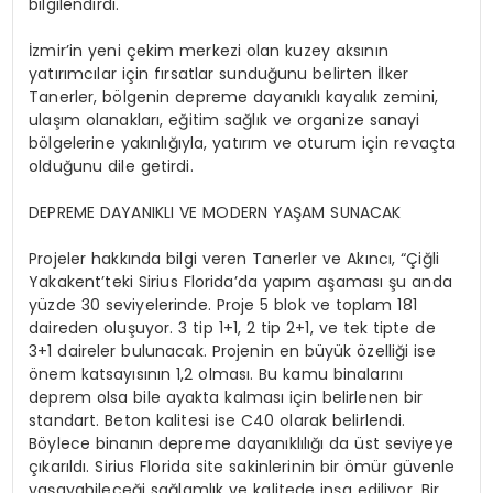
bilgilendirdi.
İzmir’in yeni çekim merkezi olan kuzey aksının
yatırımcılar için fırsatlar sunduğunu belirten İlker
Tanerler, bölgenin depreme dayanıklı kayalık zemini,
ulaşım olanakları, eğitim sağlık ve organize sanayi
bölgelerine yakınlığıyla, yatırım ve oturum için revaçta
olduğunu dile getirdi.
DEPREME DAYANIKLI VE MODERN YAŞAM SUNACAK
Projeler hakkında bilgi veren Tanerler ve Akıncı, “Çiğli
Yakakent’teki Sirius Florida’da yapım aşaması şu anda
yüzde 30 seviyelerinde. Proje 5 blok ve toplam 181
daireden oluşuyor. 3 tip 1+1, 2 tip 2+1, ve tek tipte de
3+1 daireler bulunacak. Projenin en büyük özelliği ise
önem katsayısının 1,2 olması. Bu kamu binalarını
deprem olsa bile ayakta kalması için belirlenen bir
standart. Beton kalitesi ise C40 olarak belirlendi.
Böylece binanın depreme dayanıklılığı da üst seviyeye
çıkarıldı. Sirius Florida site sakinlerinin bir ömür güvenle
yaşayabileceği sağlamlık ve kalitede inşa ediliyor. Bir