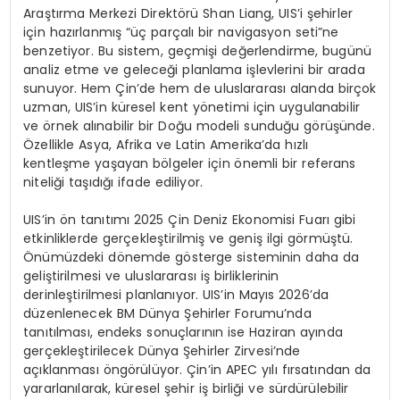
Araştırma Merkezi Direktörü Shan Liang, UIS’i şehirler
için hazırlanmış “üç parçalı bir navigasyon seti”ne
benzetiyor. Bu sistem, geçmişi değerlendirme, bugünü
analiz etme ve geleceği planlama işlevlerini bir arada
sunuyor. Hem Çin’de hem de uluslararası alanda birçok
uzman, UIS’in küresel kent yönetimi için uygulanabilir
ve örnek alınabilir bir Doğu modeli sunduğu görüşünde.
Özellikle Asya, Afrika ve Latin Amerika’da hızlı
kentleşme yaşayan bölgeler için önemli bir referans
niteliği taşıdığı ifade ediliyor.
UIS’in ön tanıtımı 2025 Çin Deniz Ekonomisi Fuarı gibi
etkinliklerde gerçekleştirilmiş ve geniş ilgi görmüştü.
Önümüzdeki dönemde gösterge sisteminin daha da
geliştirilmesi ve uluslararası iş birliklerinin
derinleştirilmesi planlanıyor. UIS’in Mayıs 2026’da
düzenlenecek BM Dünya Şehirler Forumu’nda
tanıtılması, endeks sonuçlarının ise Haziran ayında
gerçekleştirilecek Dünya Şehirler Zirvesi’nde
açıklanması öngörülüyor. Çin’in APEC yılı fırsatından da
yararlanılarak, küresel şehir iş birliği ve sürdürülebilir