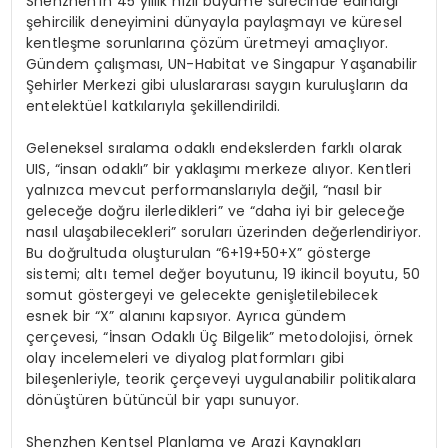
Shenzhen’in 45 yıllık hızlı büyüme sürecinde edindiği
şehircilik deneyimini dünyayla paylaşmayı ve küresel
kentleşme sorunlarına çözüm üretmeyi amaçlıyor.
Gündem çalışması, UN-Habitat ve Singapur Yaşanabilir
Şehirler Merkezi gibi uluslararası saygın kuruluşların da
entelektüel katkılarıyla şekillendirildi.
Geleneksel sıralama odaklı endekslerden farklı olarak
UIS, “insan odaklı” bir yaklaşımı merkeze alıyor. Kentleri
yalnızca mevcut performanslarıyla değil, “nasıl bir
geleceğe doğru ilerledikleri” ve “daha iyi bir geleceğe
nasıl ulaşabilecekleri” soruları üzerinden değerlendiriyor.
Bu doğrultuda oluşturulan “6+19+50+X” gösterge
sistemi; altı temel değer boyutunu, 19 ikincil boyutu, 50
somut göstergeyi ve gelecekte genişletilebilecek
esnek bir “X” alanını kapsıyor. Ayrıca gündem
çerçevesi, “İnsan Odaklı Üç Bilgelik” metodolojisi, örnek
olay incelemeleri ve diyalog platformları gibi
bileşenleriyle, teorik çerçeveyi uygulanabilir politikalara
dönüştüren bütüncül bir yapı sunuyor.
Shenzhen Kentsel Planlama ve Arazi Kaynakları