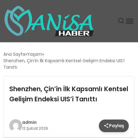
DÜNYA
Ana Sayfa
Yaşam
Shenzhen, Çin’in İlk Kapsamlı Kentsel Gelişim Endeksi UIS’i
EĞITIM
Tanıttı
EKONOMI
Shenzhen, Çin’in İlk Kapsamlı Kentsel
Gelişim Endeksi UIS’i Tanıttı
GÜNDEM
MAGAZIN
admin
Paylaş
12 Şubat 2026
SIYASET