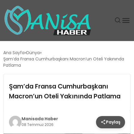
DÜNYA
Ana Sayfa
Dünya
Şam’da Fransa Cumhurbaşkanı Macron’un Oteli Yakınında
EĞITIM
Patlama
EKONOMI
Şam’da Fransa Cumhurbaşkanı
Macron’un Oteli Yakınında Patlama
GÜNDEM
MAGAZIN
Manisada Haber
Paylaş
08 Temmuz 2026
SIYASET